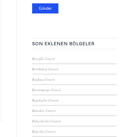
SON EKLENEN BÖLGELER
Beyoğlu Creavit
Beylikdüzü Creavit
Beşiktaş Creavit
Bayrampaşa Creavit
Başakşehir Creavit
Bakırköy Creavit
Bahçelievler Creavit
Bağcılar Creavit