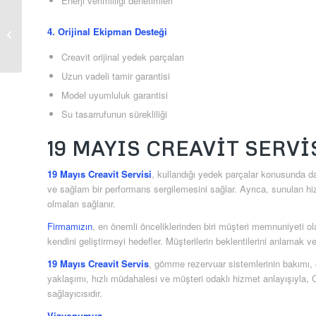
Enerji verimliliği denetimleri
Zübeyde Hanım Creavit
4. Orijinal Ekipman Desteği
Servis
Creavit orijinal yedek parçaları
Uzun vadeli tamir garantisi
Model uyumluluk garantisi
Su tasarrufunun sürekliliği
19 MAYIS CREAVIT SERVI
19 Mayıs Creavit Servisi
, kullandığı yedek parçalar konusunda da 
ve sağlam bir performans sergilemesini sağlar. Ayrıca, sunulan hi
olmaları sağlanır.
Firmamızın
, en önemli önceliklerinden biri müşteri memnuniyeti o
kendini geliştirmeyi hedefler. Müşterilerin beklentilerini anlamak 
19 Mayıs Creavit Servis
, gömme rezervuar sistemlerinin bakımı, 
yaklaşımı, hızlı müdahalesi ve müşteri odaklı hizmet anlayışıyla, C
sağlayıcısıdır.
Vizyonumuz