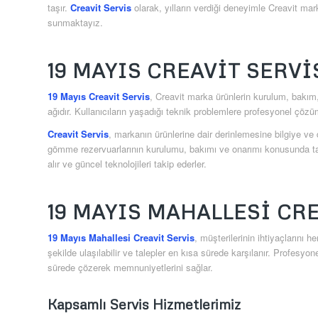
taşır.
Creavit Servis
olarak, yılların verdiği deneyimle Creavit ma
sunmaktayız.
19 MAYIS CREAVIT SERVI
19 Mayıs Creavit Servis
, Creavit marka ürünlerin kurulum, bakım,
ağıdır. Kullanıcıların yaşadığı teknik problemlere profesyonel çöz
Creavit Servis
, markanın ürünlerine dair derinlemesine bilgiye v
gömme rezervuarlarının kurulumu, bakımı ve onarımı konusunda tam 
alır ve güncel teknolojileri takip ederler.
19 MAYIS MAHALLESI CR
19 Mayıs Mahallesi Creavit Servis
, müşterilerinin ihtiyaçlarını 
şekilde ulaşılabilir ve talepler en kısa sürede karşılanır. Profesyon
sürede çözerek memnuniyetlerini sağlar.
Kapsamlı Servis Hizmetlerimiz