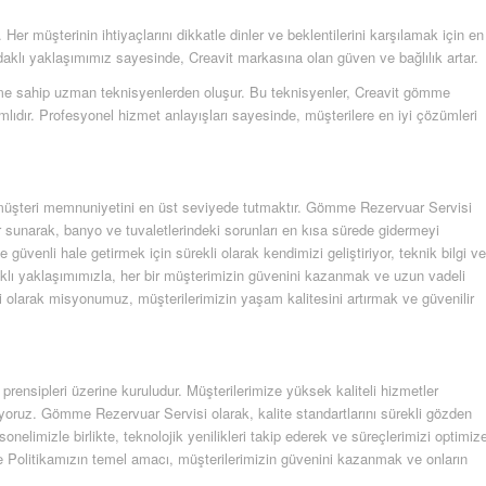
er müşterinin ihtiyaçlarını dikkatle dinler ve beklentilerini karşılamak için en
aklı yaklaşımımız sayesinde, Creavit markasına olan güven ve bağlılık artar.
yime sahip uzman teknisyenlerden oluşur. Bu teknisyenler, Creavit gömme
lıdır. Profesyonel hizmet anlayışları sayesinde, müşterilere en iyi çözümleri
ve müşteri memnuniyetini en üst seviyede tutmaktır. Gömme Rezervuar Servisi
 sunarak, banyo ve tuvaletlerindeki sorunları en kısa sürede gidermeyi
üvenli hale getirmek için sürekli olarak kendimizi geliştiriyor, teknik bilgi ve
klı yaklaşımımızla, her bir müşterimizin güvenini kazanmak ve uzun vadeli
 olarak misyonumuz, müşterilerimizin yaşam kalitesini artırmak ve güvenilir
ensipleri üzerine kuruludur. Müşterilerimize yüksek kaliteli hizmetler
ıyoruz. Gömme Rezervuar Servisi olarak, kalite standartlarını sürekli gözden
sonelimizle birlikte, teknolojik yenilikleri takip ederek ve süreçlerimizi optimiz
te Politikamızın temel amacı, müşterilerimizin güvenini kazanmak ve onların