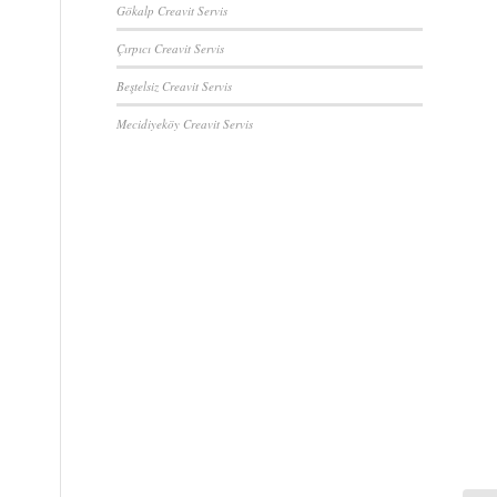
Gökalp Creavit Servis
Çırpıcı Creavit Servis
Beştelsiz Creavit Servis
Mecidiyeköy Creavit Servis