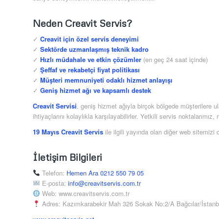
Neden Creavit Servis?
✓
Creavit için özel servis deneyimi
✓
Sektörde uzmanlaşmış teknik kadro
✓
Hızlı müdahale ve etkin çözümler
(en geç 24 saat içinde)
✓
Şeffaf ve rekabetçi fiyat politikası
✓
Müşteri memnuniyeti odaklı hizmet anlayışı
✓
Geniş hizmet ağı ve kapsamlı destek
Creavit Servisi
, geniş hizmet ağıyla birçok bölgede müşterilere u
ihtiyaçlarını kolaylıkla karşılayabilirler. Yetkili servis noktalarımı
19 Mayıs Creavit Servis
ile ilgili yayında olan diğer web sitemizi d
İletişim Bilgileri
Telefon:
Hemen Ara 0212 550 79 05
E-posta:
info@creavitservis.com.tr
Web: www.creavitservis.com.tr
Adres: Kazımkarabekir Mah 326 Sokak No:2/A Bağcılar/İstanb