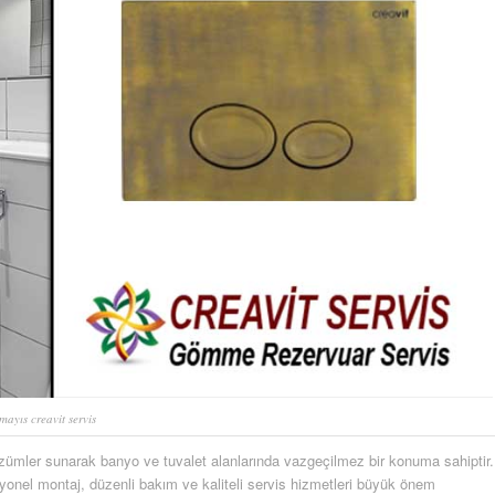
mayıs creavit servis
zümler sunarak banyo ve tuvalet alanlarında vazgeçilmez bir konuma sahiptir.
yonel montaj, düzenli bakım ve kaliteli servis hizmetleri büyük önem