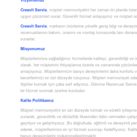
Creavit Servis
, müşteri memnuniyetini her zaman ön planda tutar. H
uygun çözümleri sunar. Güvenilir hizmet anlayışımız ve müşteri od
Creavit Servis
, markanın ürünlerine yönelik geniş bilgi ve dene
rezervuarlarının bakımı, onarımı ve montajı konusunda tam donanım
sunarlar.
Misyonumuz
Müşterilerimize sağladığımız hizmetlerde kaliteyi, güvenilirliği 
olarak, her müşterinin ihtiyaçlarına özenle ve zamanında çözümler
amaçlıyoruz. Müşterilerimizin banyo deneyimlerini daha konforlu ve g
becerilerimizi en üst düzeyde tutuyoruz. Müşteri memnuniyeti oda
ilişkiler kurmak için çaba sarf ediyoruz. Gömme Rezervuar Servisi
bir hizmet sunmak üzerine kuruludur.
Kalite Politikamız
Müşteri memnuniyetini en üst düzeyde tutmak ve sürekli iyileşme pr
sunarak, güvenilirlik ve dürüstlük ilkesinden ödün vermeden çalış
geçiriyor ve geliştiriyoruz. Bu doğrultuda, eğitimli ve deneyimli per
ederek, müşterilerimize en iyi hizmeti sunmayı hedefliyoruz. Kali
banyo deneyimlerini mükemmelleştirmektir.