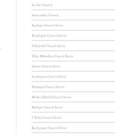
Avcılar Creavit
Arnavutköy Creavit
Yeşiltepe Creavit Servis
Yenidoğan Creavit Servis
Veliefendi Creavit Servis
.
Telsiz Mahallesi Creavit Servis
Sümer Creavit Servis
Seyitnizam Creavit Servis
Nuripaşa Creavit Servis
Merkez Efendi Creavit Servis
Maltepe Creavit Servis
5 Telsiz Creavit Servis
Kazlıçeşme Creavit Servis