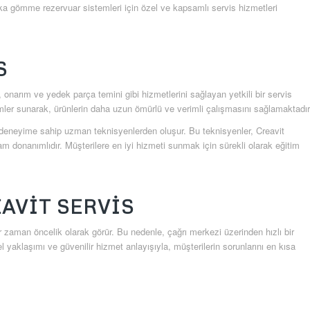
rka gömme rezervuar sistemleri için özel ve kapsamlı servis hizmetleri
S
 onarım ve yedek parça temini gibi hizmetlerini sağlayan yetkili bir servis
ümler sunarak, ürünlerin daha uzun ömürlü ve verimli çalışmasını sağlamaktadır
e deneyime sahip uzman teknisyenlerden oluşur. Bu teknisyenler, Creavit
donanımlıdır. Müşterilere en iyi hizmeti sunmak için sürekli olarak eğitim
EAVIT SERVIS
her zaman öncelik olarak görür. Bu nedenle, çağrı merkezi üzerinden hızlı bir
el yaklaşımı ve güvenilir hizmet anlayışıyla, müşterilerin sorunlarını en kısa