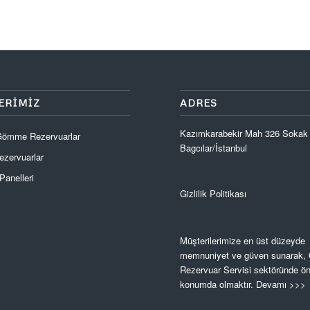
ERIMIZ
ADRES
Kazımkarabekir Mah 326 Sokak
 Gömme Rezervuarlar
Bagcılar/İstanbul
zervuarlar
anelleri
Gizlilik Politikası
Müşterilerimize en üst düzeyde
memnuniyet ve güven sunarak
Rezervuar Servisi sektöründe ön
konumda olmaktır.
Devamı >>>