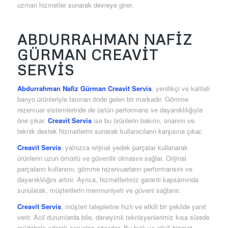
uzman hizmetler sunarak devreye girer.
ABDURRAHMAN NAFIZ
GÜRMAN CREAVIT
SERVIS
Abdurrahman Nafiz Gürman Creavit Servis
, yenilikçi ve kaliteli
banyo ürünleriyle tanınan önde gelen bir markadır. Gömme
rezervuar sistemlerinde de üstün performans ve dayanıklılığıyla
öne çıkar.
Creavit Servis
ise bu ürünlerin bakımı, onarımı ve
teknik destek hizmetlerini sunarak kullanıcıların karşısına çıkar.
Creavit Servis
, yalnızca orijinal yedek parçalar kullanarak
ürünlerin uzun ömürlü ve güvenilir olmasını sağlar. Orijinal
parçaların kullanımı, gömme rezervuarların performansını ve
dayanıklılığını artırır. Ayrıca, hizmetlerimiz garanti kapsamında
sunularak, müşterilerin memnuniyeti ve güveni sağlanır.
Creavit Servis
, müşteri taleplerine hızlı ve etkili bir şekilde yanıt
verir. Acil durumlarda bile, deneyimli teknisyenlerimiz kısa sürede
müdahale ederek sorunları çözerler. Bu hızlı ve etkili hizmet