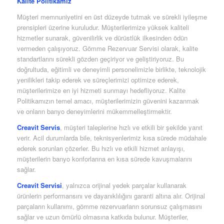
Kalite Politikamız
Müşteri memnuniyetini en üst düzeyde tutmak ve sürekli iyileşme
prensipleri üzerine kuruludur. Müşterilerimize yüksek kaliteli
hizmetler sunarak, güvenilirlik ve dürüstlük ilkesinden ödün
vermeden çalışıyoruz. Gömme Rezervuar Servisi olarak, kalite
standartlarını sürekli gözden geçiriyor ve geliştiriyoruz. Bu
doğrultuda, eğitimli ve deneyimli personelimizle birlikte, teknolojik
yenilikleri takip ederek ve süreçlerimizi optimize ederek,
müşterilerimize en iyi hizmeti sunmayı hedefliyoruz. Kalite
Politikamızın temel amacı, müşterilerimizin güvenini kazanmak
ve onların banyo deneyimlerini mükemmelleştirmektir.
Creavit Servis
, müşteri taleplerine hızlı ve etkili bir şekilde yanıt
verir. Acil durumlarda bile, teknisyenlerimiz kısa sürede müdahale
ederek sorunları çözerler. Bu hızlı ve etkili hizmet anlayışı,
müşterilerin banyo konforlarına en kısa sürede kavuşmalarını
sağlar.
Creavit Servisi
, yalnızca orijinal yedek parçalar kullanarak
ürünlerin performansını ve dayanıklılığını garanti altına alır. Orijinal
parçaların kullanımı, gömme rezervuarların sorunsuz çalışmasını
sağlar ve uzun ömürlü olmasına katkıda bulunur. Müşteriler,