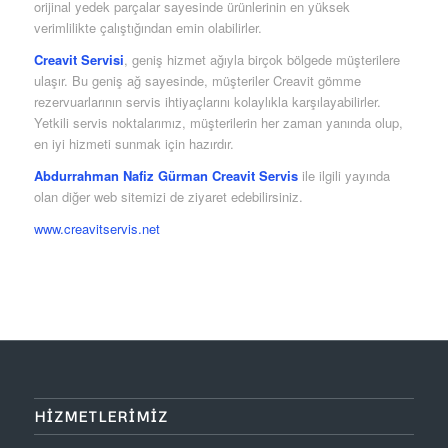
orijinal yedek parçalar sayesinde ürünlerinin en yüksek
verimlilikte çalıştığından emin olabilirler.
Creavit Servisi
, geniş hizmet ağıyla birçok bölgede müşterilere
ulaşır. Bu geniş ağ sayesinde, müşteriler Creavit gömme
rezervuarlarının servis ihtiyaçlarını kolaylıkla karşılayabilirler.
Yetkili servis noktalarımız, müşterilerin her zaman yanında olup,
en iyi hizmeti sunmak için hazırdır.
Abdurrahman Nafiz Gürman Creavit Servis
ile ilgili yayında
olan diğer web sitemizi de ziyaret edebilirsiniz.
www.creavitservis.net
HIZMETLERIMIZ