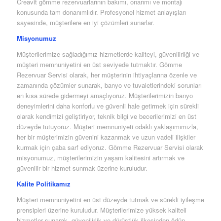
Creavit gömme rezervuarlarının bakımı, onarımı ve montajı
konusunda tam donanımlıdır. Profesyonel hizmet anlayışları
sayesinde, müşterilere en iyi çözümleri sunarlar.
Misyonumuz
Müşterilerimize sağladığımız hizmetlerde kaliteyi, güvenilirliği ve
müşteri memnuniyetini en üst seviyede tutmaktır. Gömme
Rezervuar Servisi olarak, her müşterinin ihtiyaçlarına özenle ve
zamanında çözümler sunarak, banyo ve tuvaletlerindeki sorunları
en kısa sürede gidermeyi amaçlıyoruz. Müşterilerimizin banyo
deneyimlerini daha konforlu ve güvenli hale getirmek için sürekli
olarak kendimizi geliştiriyor, teknik bilgi ve becerilerimizi en üst
düzeyde tutuyoruz. Müşteri memnuniyeti odaklı yaklaşımımızla,
her bir müşterimizin güvenini kazanmak ve uzun vadeli ilişkiler
kurmak için çaba sarf ediyoruz. Gömme Rezervuar Servisi olarak
misyonumuz, müşterilerimizin yaşam kalitesini artırmak ve
güvenilir bir hizmet sunmak üzerine kuruludur.
Kalite Politikamız
Müşteri memnuniyetini en üst düzeyde tutmak ve sürekli iyileşme
prensipleri üzerine kuruludur. Müşterilerimize yüksek kaliteli
hizmetler sunarak, güvenilirlik ve dürüstlük ilkesinden ödün