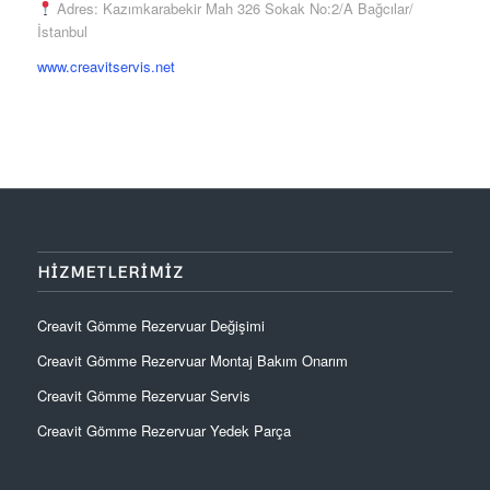
Adres: Kazımkarabekir Mah 326 Sokak No:2/A Bağcılar/
İstanbul
www.creavitservis.net
HIZMETLERIMIZ
Creavit Gömme Rezervuar Değişimi
Creavit Gömme Rezervuar Montaj Bakım Onarım
Creavit Gömme Rezervuar Servis
Creavit Gömme Rezervuar Yedek Parça