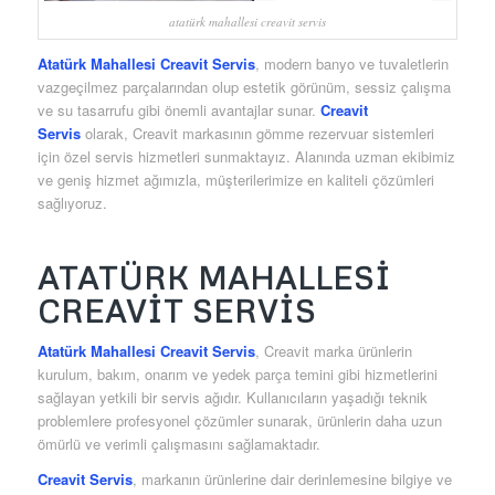
atatürk mahallesi creavit servis
Atatürk Mahallesi Creavit Servis
, modern banyo ve tuvaletlerin
vazgeçilmez parçalarından olup estetik görünüm, sessiz çalışma
ve su tasarrufu gibi önemli avantajlar sunar.
Creavit
Servis
olarak, Creavit markasının gömme rezervuar sistemleri
için özel servis hizmetleri sunmaktayız. Alanında uzman ekibimiz
ve geniş hizmet ağımızla, müşterilerimize en kaliteli çözümleri
sağlıyoruz.
ATATÜRK MAHALLESI
CREAVIT SERVIS
Atatürk Mahallesi Creavit Servis
, Creavit marka ürünlerin
kurulum, bakım, onarım ve yedek parça temini gibi hizmetlerini
sağlayan yetkili bir servis ağıdır. Kullanıcıların yaşadığı teknik
problemlere profesyonel çözümler sunarak, ürünlerin daha uzun
ömürlü ve verimli çalışmasını sağlamaktadır.
Creavit Servis
, markanın ürünlerine dair derinlemesine bilgiye ve