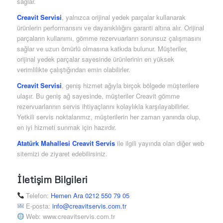
sağlar.
Creavit Servisi
, yalnızca orijinal yedek parçalar kullanarak
ürünlerin performansını ve dayanıklılığını garanti altına alır. Orijinal
parçaların kullanımı, gömme rezervuarların sorunsuz çalışmasını
sağlar ve uzun ömürlü olmasına katkıda bulunur. Müşteriler,
orijinal yedek parçalar sayesinde ürünlerinin en yüksek
verimlilikte çalıştığından emin olabilirler.
Creavit Servisi
, geniş hizmet ağıyla birçok bölgede müşterilere
ulaşır. Bu geniş ağ sayesinde, müşteriler Creavit gömme
rezervuarlarının servis ihtiyaçlarını kolaylıkla karşılayabilirler.
Yetkili servis noktalarımız, müşterilerin her zaman yanında olup,
en iyi hizmeti sunmak için hazırdır.
Atatürk Mahallesi Creavit Servis
ile ilgili yayında olan diğer web
sitemizi de ziyaret edebilirsiniz.
İletişim Bilgileri
Telefon:
Hemen Ara 0212 550 79 05
E-posta:
info@creavitservis.com.tr
Web: www.creavitservis.com.tr