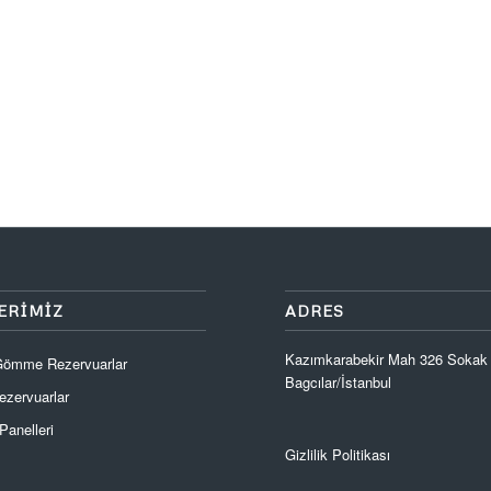
ERIMIZ
ADRES
Kazımkarabekir Mah 326 Sokak
 Gömme Rezervuarlar
Bagcılar/İstanbul
zervuarlar
anelleri
Gizlilik Politikası