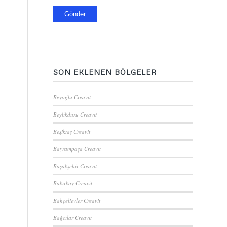
SON EKLENEN BÖLGELER
Beyoğlu Creavit
Beylikdüzü Creavit
Beşiktaş Creavit
Bayrampaşa Creavit
Başakşehir Creavit
Bakırköy Creavit
Bahçelievler Creavit
Bağcılar Creavit