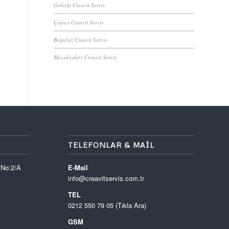
Gökalp Creavit Servis
Çırpıcı Creavit Servis
Beştelsiz Creavit Servis
Mecidiyeköy Creavit Servis
TELEFONLAR & MAIL
 No:2/A
E-Mail
info@creavitservis.com.tr
TEL
0212 550 79 05 (Tıkla Ara)
GSM