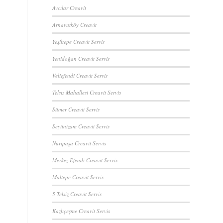
Avcılar Creavit
Arnavutköy Creavit
Yeşiltepe Creavit Servis
Yenidoğan Creavit Servis
Veliefendi Creavit Servis
Telsiz Mahallesi Creavit Servis
Sümer Creavit Servis
Seyitnizam Creavit Servis
Nuripaşa Creavit Servis
Merkez Efendi Creavit Servis
Maltepe Creavit Servis
5 Telsiz Creavit Servis
Kazlıçeşme Creavit Servis