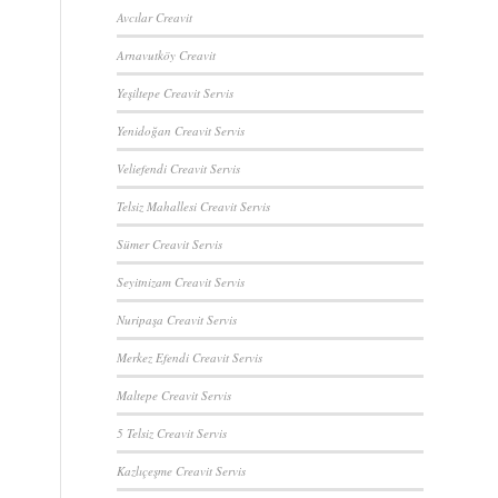
Avcılar Creavit
Arnavutköy Creavit
Yeşiltepe Creavit Servis
Yenidoğan Creavit Servis
Veliefendi Creavit Servis
Telsiz Mahallesi Creavit Servis
Sümer Creavit Servis
Seyitnizam Creavit Servis
Nuripaşa Creavit Servis
Merkez Efendi Creavit Servis
Maltepe Creavit Servis
5 Telsiz Creavit Servis
Kazlıçeşme Creavit Servis