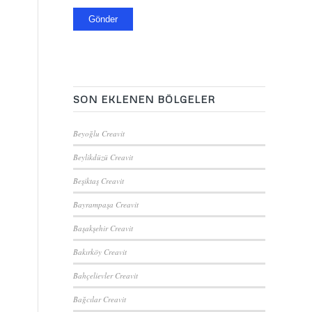
SON EKLENEN BÖLGELER
Beyoğlu Creavit
Beylikdüzü Creavit
Beşiktaş Creavit
Bayrampaşa Creavit
Başakşehir Creavit
Bakırköy Creavit
Bahçelievler Creavit
Bağcılar Creavit