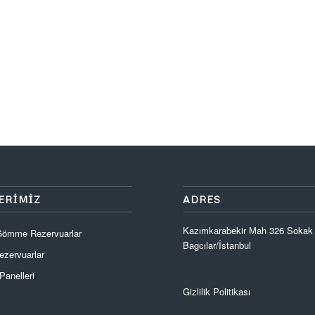
ERIMIZ
ADRES
Kazımkarabekir Mah 326 Sokak
 Gömme Rezervuarlar
Bagcılar/İstanbul
zervuarlar
anelleri
Gizlilik Politikası