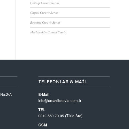
Gökalp Creavit Servis
Çırpıcı Creavit Servis
Beştelsiz Creavit Servis
Mecidiyeköy Creavit Servis
TELEFONLAR & MAIL
 No:2/A
E-Mail
info@creavitservis.com.tr
TEL
0212 550 79 05 (Tıkla Ara)
GSM