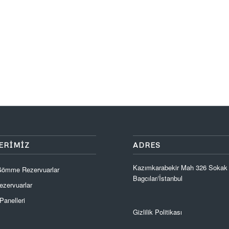
ERIMIZ
ADRES
Kazımkarabekir Mah 326 Sokak
 Gömme Rezervuarlar
Bagcılar/İstanbul
zervuarlar
anelleri
Gizlilik Politikası