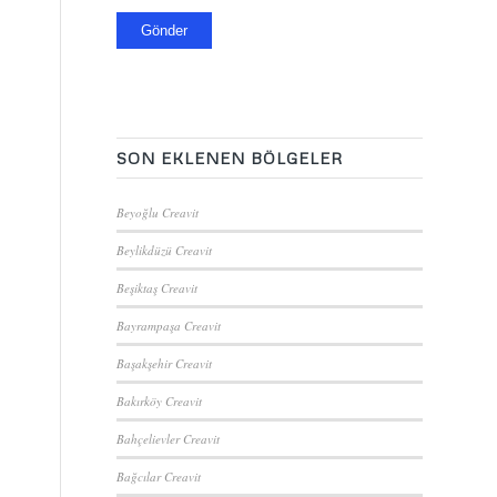
SON EKLENEN BÖLGELER
Beyoğlu Creavit
Beylikdüzü Creavit
Beşiktaş Creavit
Bayrampaşa Creavit
Başakşehir Creavit
Bakırköy Creavit
Bahçelievler Creavit
Bağcılar Creavit