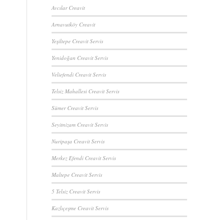
Avcılar Creavit
Arnavutköy Creavit
Yeşiltepe Creavit Servis
Yenidoğan Creavit Servis
Veliefendi Creavit Servis
Telsiz Mahallesi Creavit Servis
Sümer Creavit Servis
Seyitnizam Creavit Servis
Nuripaşa Creavit Servis
Merkez Efendi Creavit Servis
Maltepe Creavit Servis
5 Telsiz Creavit Servis
Kazlıçeşme Creavit Servis