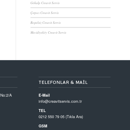
Gökalp Creavit Servis
Çırpıcı Creavit Servis
Beştelsiz Creavit Servis
Mecidiyeköy Creavit Servis
TELEFONLAR & MAIL
 No:2/A
E-Mail
info@creavitservis.com.tr
TEL
0212 550 79 05 (Tıkla Ara)
GSM