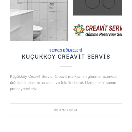
SERVIS BÖLGELERI
KÜÇÜKKÖY CREAVIT SERVIS
Küçükköy Creavit Servis, Creavit markasının gömme rezervuar
ürünlerinin bakımı, onarımı ve teknik destek hizmetlerini sunan
profesyonelleriz.
30 Aralık 2024