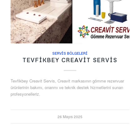
SERVIS BÖLGELERI
TEVFIKBEY CREAVIT SERVIS
Tevfikbey Creavit Servis, Creavit markasının gömme rezervuar
ürünlerinin bakımı, onarımı ve teknik destek hizmetlerini sunan
profesyonelleriz.
26 Mayıs 2025