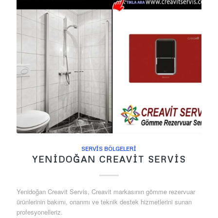
SERVIS BÖLGELERI
YENIDOĞAN CREAVIT SERVIS
Yenidoğan Creavit Servis, Creavit markasının gömme rezervuar
ürünlerinin bakımı, onarımı ve teknik destek hizmetlerini sunan
profesyonelleriz.