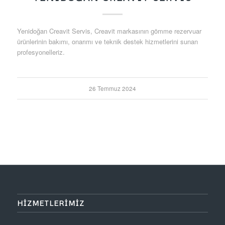
Yenidoğan Creavit Servis, Creavit markasının gömme rezervuar
ürünlerinin bakımı, onarımı ve teknik destek hizmetlerini sunan
profesyonelleriz.
26 Temmuz 2024
HIZMETLERIMIZ