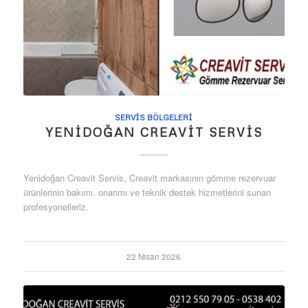
SERVIS BÖLGELERI
YENIDOĞAN CREAVIT SERVIS
Yenidoğan Creavit Servis, Creavit markasının gömme rezervuar
ürünlerinin bakımı, onarımı ve teknik destek hizmetlerini sunan
profesyonelleriz.
22 Nisan 2026