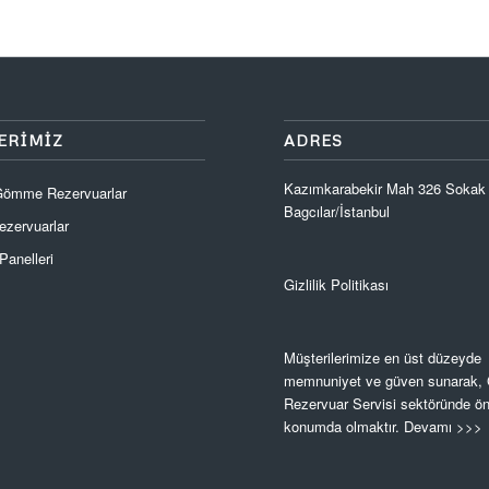
ERIMIZ
ADRES
Kazımkarabekir Mah 326 Sokak
 Gömme Rezervuarlar
Bagcılar/İstanbul
zervuarlar
anelleri
Gizlilik Politikası
Müşterilerimize en üst düzeyde
memnuniyet ve güven sunarak
Rezervuar Servisi sektöründe ön
konumda olmaktır.
Devamı >>>