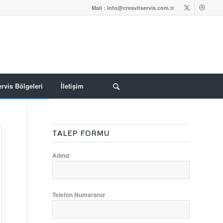
Mail : info@creavitservis.com.tr
rvis Bölgeleri
İletişim
TALEP FORMU
Adınız
Telefon Numaranız