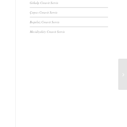
Gökalp Creavit Servis
Çırpıcı Creavit Servis
Beştelsiz Creavit Servis
Mecidiyeköy Creavit Servis