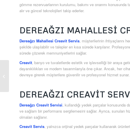
gömme rezervuarlarının kurulumu, bakımı ve onarımı konusunda tam 
alır ve güncel teknolojileri takip ederler.
DEREAĞZI MAHALLESI CR
Dereağzı Mahallesi Creavit Servis
, müşterilerinin ihtiyaçlarını 
şekilde ulaşılabilir ve talepler en kısa sürede karşılanır. Profesyon
sürede çözerek memnuniyetlerini sağlar.
Creavit
, banyo ve tuvaletlerde estetik ve işlevselliği bir araya ge
dayanıklılıkları ve modern tasarımlarıyla öne çıkar. Ancak, her cih
Büyükşehir Creavit
devreye girerek müşterilere güvenilir ve profesyonel hizmet sunar.
Servis
DEREAĞZI CREAVIT SERV
Dereağzı Creavit Servisi
, kullandığı yedek parçalar konusunda da 
ve sağlam bir performans sergilemesini sağlar. Ayrıca, sunulan hi
olmaları sağlanır.
Creavit Servis
, yalnızca orijinal yedek parçalar kullanarak ürünler