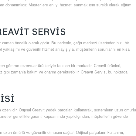
donanımlıdır. Müşterilere en iyi hizmeti sunmak için sürekli olarak eğitim
EAVIT SERVIS
her zaman öncelik olarak görür. Bu nedenle, çağrı merkezi üzerinden hızlı bir
el yaklaşımı ve güvenilir hizmet anlayışıyla, müşterilerin sorunlarını en kısa
tiren gömme rezervuar ürünleriyle tanınan bir markadır. Creavit ürünleri,
az gibi zamanla bakım ve onarım gerektirebilir. Creavit Servis, bu noktada
ISI
özenlidir. Orijinal Creavit yedek parçaları kullanarak, sistemlerin uzun ömürlü
zmetler genellikle garanti kapsamında yapıldığından, müşterilerin güvende
in uzun ömürlü ve güvenilir olmasını sağlar. Orijinal parçaların kullanımı,