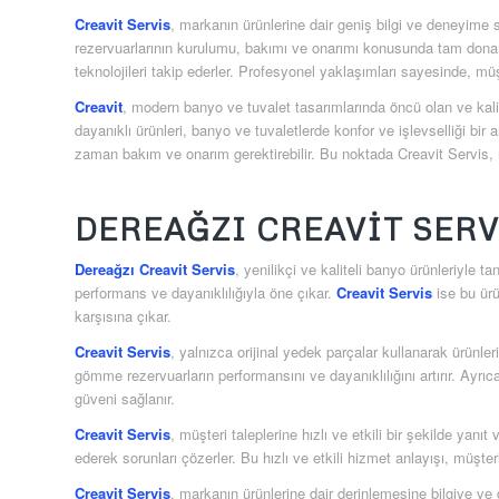
Creavit Servis
, markanın ürünlerine dair geniş bilgi ve deneyime
rezervuarlarının kurulumu, bakımı ve onarımı konusunda tam donanım
teknolojileri takip ederler. Profesyonel yaklaşımları sayesinde, müşt
Creavit
, modern banyo ve tuvalet tasarımlarında öncü olan ve kalit
dayanıklı ürünleri, banyo ve tuvaletlerde konfor ve işlevselliği bi
zaman bakım ve onarım gerektirebilir. Bu noktada Creavit Servis, 
DEREAĞZI CREAVIT SERV
Dereağzı Creavit Servis
, yenilikçi ve kaliteli banyo ürünleriyle
performans ve dayanıklılığıyla öne çıkar.
Creavit Servis
ise bu ürü
karşısına çıkar.
Creavit Servis
, yalnızca orijinal yedek parçalar kullanarak ürünler
gömme rezervuarların performansını ve dayanıklılığını artırır. Ayr
güveni sağlanır.
Creavit Servis
, müşteri taleplerine hızlı ve etkili bir şekilde yan
ederek sorunları çözerler. Bu hızlı ve etkili hizmet anlayışı, müş
Creavit Servis
, markanın ürünlerine dair derinlemesine bilgiye v