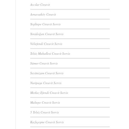
Avcılar Creavit
Arnavutköy Creavit
Yeşiltepe Creavit Servis
Yenidoğan Creavit Servis
Veliefendi Creavit Servis
Telsiz Mahallesi Creavit Servis
Sümer Creavit Servis
Seyitnizam Creavit Servis
Nuripaşa Creavit Servis
Merkez Efendi Creavit Servis
Maltepe Creavit Servis
5 Telsiz Creavit Servis
Kazlıçeşme Creavit Servis