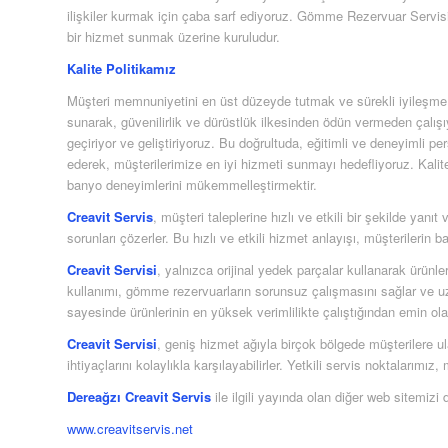
ilişkiler kurmak için çaba sarf ediyoruz. Gömme Rezervuar Servisi
bir hizmet sunmak üzerine kuruludur.
Kalite Politikamız
Müşteri memnuniyetini en üst düzeyde tutmak ve sürekli iyileşme pr
sunarak, güvenilirlik ve dürüstlük ilkesinden ödün vermeden çalış
geçiriyor ve geliştiriyoruz. Bu doğrultuda, eğitimli ve deneyimli per
ederek, müşterilerimize en iyi hizmeti sunmayı hedefliyoruz. Kali
banyo deneyimlerini mükemmelleştirmektir.
Creavit Servis
, müşteri taleplerine hızlı ve etkili bir şekilde yan
sorunları çözerler. Bu hızlı ve etkili hizmet anlayışı, müşterilerin
Creavit Servisi
, yalnızca orijinal yedek parçalar kullanarak ürünleri
kullanımı, gömme rezervuarların sorunsuz çalışmasını sağlar ve uz
sayesinde ürünlerinin en yüksek verimlilikte çalıştığından emin olabi
Creavit Servisi
, geniş hizmet ağıyla birçok bölgede müşterilere u
ihtiyaçlarını kolaylıkla karşılayabilirler. Yetkili servis noktalarımı
Dereağzı Creavit Servis
ile ilgili yayında olan diğer web sitemizi d
www.creavitservis.net