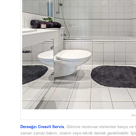
der
Dereağzı Creavit Servis
, Gömme rezervuar sistemleri banyo ve tu
zaman zaman bakım, onarım veya teknik destek gerektirebilir. İşt