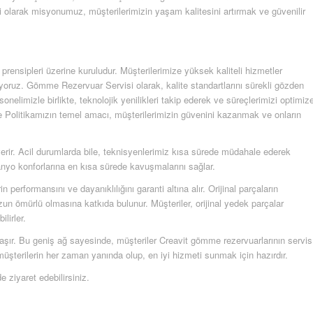
 olarak misyonumuz, müşterilerimizin yaşam kalitesini artırmak ve güvenilir
ensipleri üzerine kuruludur. Müşterilerimize yüksek kaliteli hizmetler
ıyoruz. Gömme Rezervuar Servisi olarak, kalite standartlarını sürekli gözden
sonelimizle birlikte, teknolojik yenilikleri takip ederek ve süreçlerimizi optimiz
te Politikamızın temel amacı, müşterilerimizin güvenini kazanmak ve onların
ıt verir. Acil durumlarda bile, teknisyenlerimiz kısa sürede müdahale ederek
 banyo konforlarına en kısa sürede kavuşmalarını sağlar.
n performansını ve dayanıklılığını garanti altına alır. Orijinal parçaların
un ömürlü olmasına katkıda bulunur. Müşteriler, orijinal yedek parçalar
lirler.
laşır. Bu geniş ağ sayesinde, müşteriler Creavit gömme rezervuarlarının servis
z, müşterilerin her zaman yanında olup, en iyi hizmeti sunmak için hazırdır.
e ziyaret edebilirsiniz.