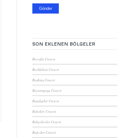
SON EKLENEN BÖLGELER
Beyoğlu Creavit
Beylikdüzü Creavit
Beşiktaş Creavit
Bayrampaşa Creavit
Başakşehir Creavit
Bakırköy Creavit
Bahçelievler Creavit
Bağcılar Creavit