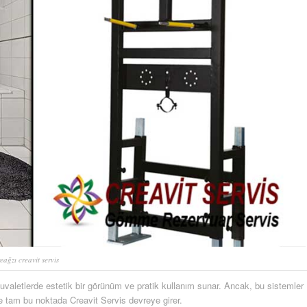
eağzı creavit servis
valetlerde estetik bir görünüm ve pratik kullanım sunar. Ancak, bu sistemler
e tam bu noktada Creavit Servis devreye girer.