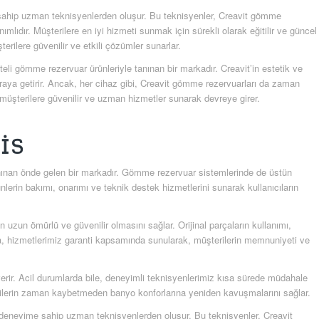
 sahip uzman teknisyenlerden oluşur. Bu teknisyenler, Creavit gömme
lıdır. Müşterilere en iyi hizmeti sunmak için sürekli olarak eğitilir ve güncel
erilere güvenilir ve etkili çözümler sunarlar.
eli gömme rezervuar ürünleriyle tanınan bir markadır. Creavit’in estetik ve
r araya getirir. Ancak, her cihaz gibi, Creavit gömme rezervuarları da zaman
müşterilere güvenilir ve uzman hizmetler sunarak devreye girer.
IS
 tanınan önde gelen bir markadır. Gömme rezervuar sistemlerinde de üstün
nlerin bakımı, onarımı ve teknik destek hizmetlerini sunarak kullanıcıların
in uzun ömürlü ve güvenilir olmasını sağlar. Orijinal parçaların kullanımı,
ıca, hizmetlerimiz garanti kapsamında sunularak, müşterilerin memnuniyeti ve
ıt verir. Acil durumlarda bile, deneyimli teknisyenlerimiz kısa sürede müdahale
terilerin zaman kaybetmeden banyo konforlarına yeniden kavuşmalarını sağlar.
e deneyime sahip uzman teknisyenlerden oluşur. Bu teknisyenler, Creavit