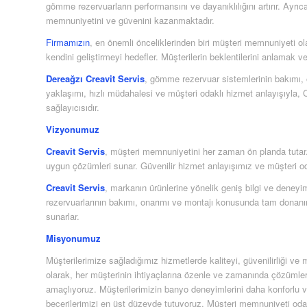
gömme rezervuarların performansını ve dayanıklılığını artırır. Ayr
memnuniyetini ve güvenini kazanmaktadır.
Firmamızın
, en önemli önceliklerinden biri müşteri memnuniyeti o
kendini geliştirmeyi hedefler. Müşterilerin beklentilerini anlamak 
Dereağzı Creavit Servis
, gömme rezervuar sistemlerinin bakımı, 
yaklaşımı, hızlı müdahalesi ve müşteri odaklı hizmet anlayışıyla, C
sağlayıcısıdır.
Vizyonumuz
Creavit Servis
, müşteri memnuniyetini her zaman ön planda tutar. H
uygun çözümleri sunar. Güvenilir hizmet anlayışımız ve müşteri od
Creavit Servis
, markanın ürünlerine yönelik geniş bilgi ve dene
rezervuarlarının bakımı, onarımı ve montajı konusunda tam donanım
sunarlar.
Misyonumuz
Müşterilerimize sağladığımız hizmetlerde kaliteyi, güvenilirliği 
olarak, her müşterinin ihtiyaçlarına özenle ve zamanında çözümler
amaçlıyoruz. Müşterilerimizin banyo deneyimlerini daha konforlu ve g
becerilerimizi en üst düzeyde tutuyoruz. Müşteri memnuniyeti oda