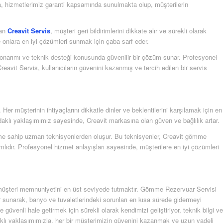
ıca, hizmetlerimiz garanti kapsamında sunulmakta olup, müşterilerin
lan
Creavit Servis
, müşteri geri bildirimlerini dikkate alır ve sürekli olarak
ve onlara en iyi çözümleri sunmak için çaba sarf eder.
onarımı ve teknik desteği konusunda güvenilir bir çözüm sunar. Profesyonel
reavit Servis, kullanıcıların güvenini kazanmış ve tercih edilen bir servis
er müşterinin ihtiyaçlarını dikkatle dinler ve beklentilerini karşılamak için en
aklı yaklaşımımız sayesinde, Creavit markasına olan güven ve bağlılık artar.
yime sahip uzman teknisyenlerden oluşur. Bu teknisyenler, Creavit gömme
lıdır. Profesyonel hizmet anlayışları sayesinde, müşterilere en iyi çözümleri
ve müşteri memnuniyetini en üst seviyede tutmaktır. Gömme Rezervuar Servisi
 sunarak, banyo ve tuvaletlerindeki sorunları en kısa sürede gidermeyi
üvenli hale getirmek için sürekli olarak kendimizi geliştiriyor, teknik bilgi ve
klı yaklaşımımızla, her bir müşterimizin güvenini kazanmak ve uzun vadeli