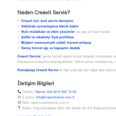
Neden Creavit Servis?
✓
Creavit için özel servis deneyimi
✓
Sektörde uzmanlaşmış teknik kadro
✓
Hızlı müdahale ve etkin çözümler
(en geç 24 saat içinde)
✓
Şeffaf ve rekabetçi fiyat politikası
✓
Müşteri memnuniyeti odaklı hizmet anlayışı
✓
Geniş hizmet ağı ve kapsamlı destek
Creavit Servisi
, geniş hizmet ağıyla birçok bölgede müşterilere u
ihtiyaçlarını kolaylıkla karşılayabilirler. Yetkili servis noktalarımı
Kemalpaşa Creavit Servis
ile ilgili yayında olan diğer web sitemiz
İletişim Bilgileri
Telefon:
Hemen Ara 0212 550 79 05
E-posta:
info@creavitservis.com.tr
Web: www.creavitservis.com.tr
Adres: Kazımkarabekir Mah 326 Sokak No:2/A Bağcılar/İstanb