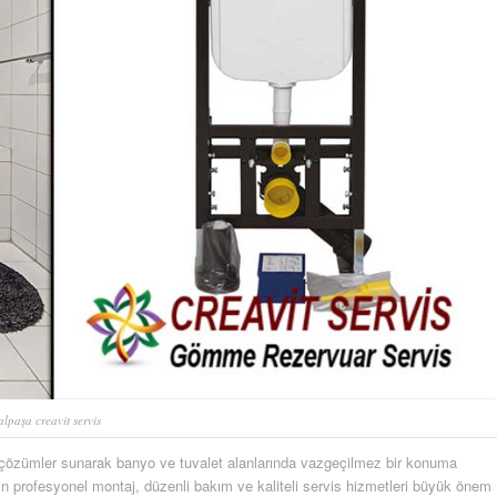
lpaşa creavit servis
 çözümler sunarak banyo ve tuvalet alanlarında vazgeçilmez bir konuma
in profesyonel montaj, düzenli bakım ve kaliteli servis hizmetleri büyük önem