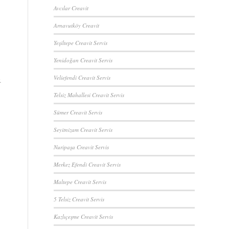
Avcılar Creavit
Arnavutköy Creavit
Yeşiltepe Creavit Servis
Yenidoğan Creavit Servis
Veliefendi Creavit Servis
.
Telsiz Mahallesi Creavit Servis
Sümer Creavit Servis
Seyitnizam Creavit Servis
Nuripaşa Creavit Servis
Merkez Efendi Creavit Servis
Maltepe Creavit Servis
5 Telsiz Creavit Servis
Kazlıçeşme Creavit Servis