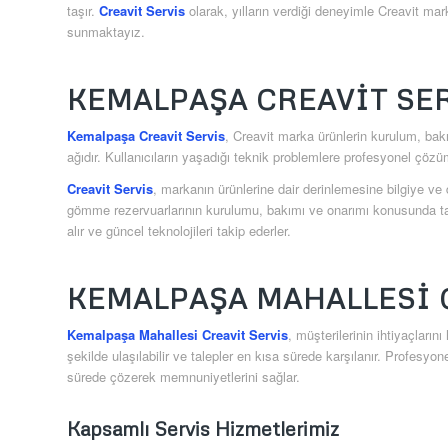
taşır.
Creavit Servis
olarak, yılların verdiği deneyimle Creavit ma
sunmaktayız.
KEMALPAŞA CREAVIT SE
Kemalpaşa Creavit Servis
, Creavit marka ürünlerin kurulum, bakı
ağıdır. Kullanıcıların yaşadığı teknik problemlere profesyonel çöz
Creavit Servis
, markanın ürünlerine dair derinlemesine bilgiye v
gömme rezervuarlarının kurulumu, bakımı ve onarımı konusunda tam 
alır ve güncel teknolojileri takip ederler.
KEMALPAŞA MAHALLESI 
Kemalpaşa Mahallesi Creavit Servis
, müşterilerinin ihtiyaçları
şekilde ulaşılabilir ve talepler en kısa sürede karşılanır. Profesyon
sürede çözerek memnuniyetlerini sağlar.
Kapsamlı Servis Hizmetlerimiz