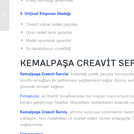
Enerji verimliliği denetimleri
Kartaltepe Creavit
4. Orijinal Ekipman Desteği
Servis
Creavit orijinal yedek parçaları
Uzun vadeli tamir garantisi
Model uyumluluk garantisi
Su tasarrufunun sürekliliği
KEMALPAŞA CREAVIT SE
Kemalpaşa Creavit Servisi
, kullandığı yedek parçalar konusunda 
ömürlü ve sağlam bir performans sergilemesini sağlar. Ayrıca, sun
güvende olmaları sağlanır.
Firmamızın
, en önemli önceliklerinden biri müşteri memnuniyeti o
kendini geliştirmeyi hedefler. Müşterilerin beklentilerini anlamak 
Kemalpaşa Creavit Servis
, gömme rezervuar sistemlerinin bakım
yaklaşımı, hızlı müdahalesi ve müşteri odaklı hizmet anlayışıyla, C
sağlayıcısıdır.
Vizyonumuz