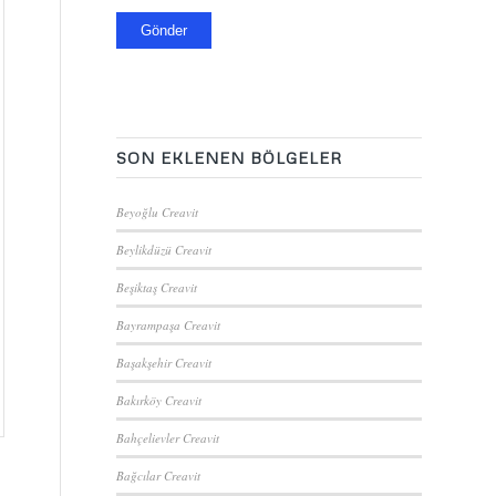
SON EKLENEN BÖLGELER
Beyoğlu Creavit
Beylikdüzü Creavit
Beşiktaş Creavit
Bayrampaşa Creavit
Başakşehir Creavit
Bakırköy Creavit
Bahçelievler Creavit
Bağcılar Creavit