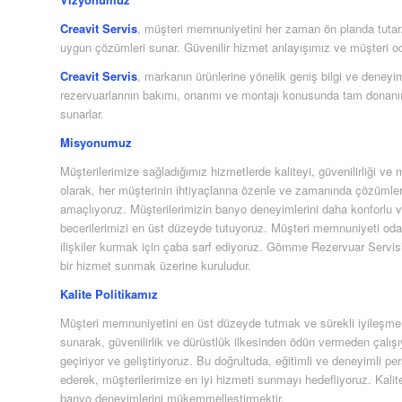
Creavit Servis
, müşteri memnuniyetini her zaman ön planda tutar. H
uygun çözümleri sunar. Güvenilir hizmet anlayışımız ve müşteri od
Creavit Servis
, markanın ürünlerine yönelik geniş bilgi ve dene
rezervuarlarının bakımı, onarımı ve montajı konusunda tam donanım
sunarlar.
Misyonumuz
Müşterilerimize sağladığımız hizmetlerde kaliteyi, güvenilirliği 
olarak, her müşterinin ihtiyaçlarına özenle ve zamanında çözümler
amaçlıyoruz. Müşterilerimizin banyo deneyimlerini daha konforlu ve g
becerilerimizi en üst düzeyde tutuyoruz. Müşteri memnuniyeti oda
ilişkiler kurmak için çaba sarf ediyoruz. Gömme Rezervuar Servisi
bir hizmet sunmak üzerine kuruludur.
Kalite Politikamız
Müşteri memnuniyetini en üst düzeyde tutmak ve sürekli iyileşme pr
sunarak, güvenilirlik ve dürüstlük ilkesinden ödün vermeden çalış
geçiriyor ve geliştiriyoruz. Bu doğrultuda, eğitimli ve deneyimli per
ederek, müşterilerimize en iyi hizmeti sunmayı hedefliyoruz. Kali
banyo deneyimlerini mükemmelleştirmektir.