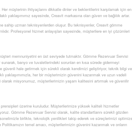
er müşterinin ihtiyaçlarını dikkatle dinler ve beklentilerini karşılamak için en
aklı yaklaşımımız sayesinde, Creavit markasına olan güven ve bağlılık artar.
yime sahip uzman teknisyenlerden oluşur. Bu teknisyenler, Creavit gömme
lıdır. Profesyonel hizmet anlayışları sayesinde, müşterilere en iyi çözümleri
ve müşteri memnuniyetini en üst seviyede tutmaktır. Gömme Rezervuar Servisi
 sunarak, banyo ve tuvaletlerindeki sorunları en kısa sürede gidermeyi
üvenli hale getirmek için sürekli olarak kendimizi geliştiriyor, teknik bilgi ve
klı yaklaşımımızla, her bir müşterimizin güvenini kazanmak ve uzun vadeli
 olarak misyonumuz, müşterilerimizin yaşam kalitesini artırmak ve güvenilir
ensipleri üzerine kuruludur. Müşterilerimize yüksek kaliteli hizmetler
ıyoruz. Gömme Rezervuar Servisi olarak, kalite standartlarını sürekli gözden
sonelimizle birlikte, teknolojik yenilikleri takip ederek ve süreçlerimizi optimiz
te Politikamızın temel amacı, müşterilerimizin güvenini kazanmak ve onların