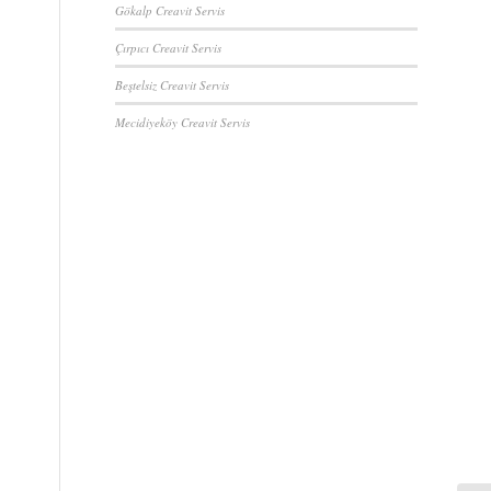
Gökalp Creavit Servis
Çırpıcı Creavit Servis
Beştelsiz Creavit Servis
Mecidiyeköy Creavit Servis