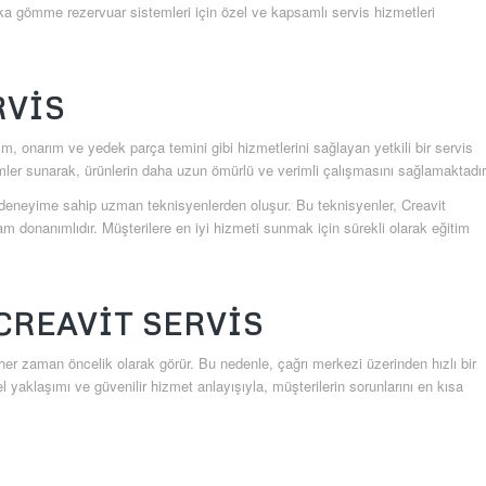
rka gömme rezervuar sistemleri için özel ve kapsamlı servis hizmetleri
RVIS
m, onarım ve yedek parça temini gibi hizmetlerini sağlayan yetkili bir servis
ümler sunarak, ürünlerin daha uzun ömürlü ve verimli çalışmasını sağlamaktadır
e deneyime sahip uzman teknisyenlerden oluşur. Bu teknisyenler, Creavit
donanımlıdır. Müşterilere en iyi hizmeti sunmak için sürekli olarak eğitim
CREAVIT SERVIS
nı her zaman öncelik olarak görür. Bu nedenle, çağrı merkezi üzerinden hızlı bir
el yaklaşımı ve güvenilir hizmet anlayışıyla, müşterilerin sorunlarını en kısa