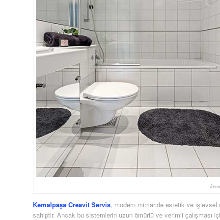
kema
Kemalpaşa Creavit Servis
, modern mimaride estetik ve işlevsel
sahiptir. Ancak bu sistemlerin uzun ömürlü ve verimli çalışması iç