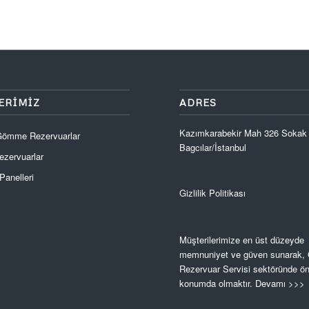
ERIMIZ
ADRES
Kazımkarabekir Mah 326 Sokak
 Gömme Rezervuarlar
Bagcılar/İstanbul
zervuarlar
anelleri
Gizlilik Politikası
Müşterilerimize en üst düzeyde
memnuniyet ve güven sunarak
Rezervuar Servisi sektöründe ön
konumda olmaktır.
Devamı >>>