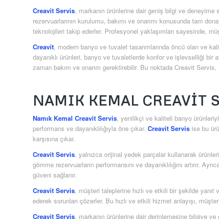
Creavit Servis
, markanın ürünlerine dair geniş bilgi ve deneyime
rezervuarlarının kurulumu, bakımı ve onarımı konusunda tam donanım
teknolojileri takip ederler. Profesyonel yaklaşımları sayesinde, müşt
Creavit
, modern banyo ve tuvalet tasarımlarında öncü olan ve kalit
dayanıklı ürünleri, banyo ve tuvaletlerde konfor ve işlevselliği bi
zaman bakım ve onarım gerektirebilir. Bu noktada Creavit Servis, 
NAMIK KEMAL CREAVIT 
Namık Kemal Creavit Servis
, yenilikçi ve kaliteli banyo ürünle
performans ve dayanıklılığıyla öne çıkar.
Creavit Servis
ise bu ürü
karşısına çıkar.
Creavit Servis
, yalnızca orijinal yedek parçalar kullanarak ürünler
gömme rezervuarların performansını ve dayanıklılığını artırır. Ayr
güveni sağlanır.
Creavit Servis
, müşteri taleplerine hızlı ve etkili bir şekilde yan
ederek sorunları çözerler. Bu hızlı ve etkili hizmet anlayışı, müş
Creavit Servis
, markanın ürünlerine dair derinlemesine bilgiye v