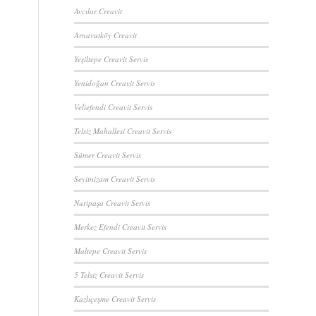
Avcılar Creavit
Arnavutköy Creavit
Yeşiltepe Creavit Servis
Yenidoğan Creavit Servis
Veliefendi Creavit Servis
Telsiz Mahallesi Creavit Servis
Sümer Creavit Servis
Seyitnizam Creavit Servis
Nuripaşa Creavit Servis
Merkez Efendi Creavit Servis
Maltepe Creavit Servis
5 Telsiz Creavit Servis
Kazlıçeşme Creavit Servis