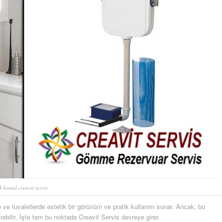
 kemal creavit servis
ve tuvaletlerde estetik bir görünüm ve pratik kullanım sunar. Ancak, bu
bilir. İşte tam bu noktada Creavit Servis devreye girer.