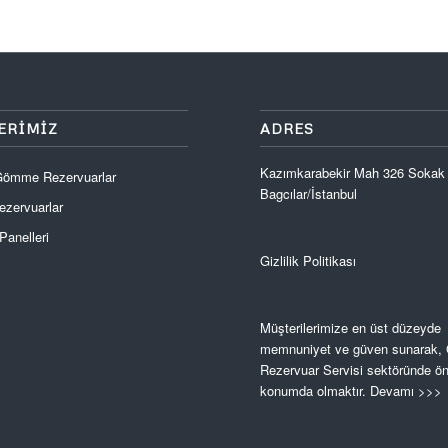
ERIMIZ
ADRES
Kazımkarabekir Mah 326 Sokak
 Gömme Rezervuarlar
Bagcılar/İstanbul
zervuarlar
anelleri
Gizlilik Politikası
Müşterilerimize en üst düzeyde
memnuniyet ve güven sunarak
Rezervuar Servisi sektöründe ön
konumda olmaktır.
Devamı >>>