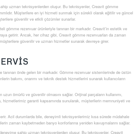
 sahip uzman teknisyenlerden oluşur. Bu teknisyenler, Creavit gömme
lıdır. Müşterilere en iyi hizmeti sunmak için sürekli olarak eğitilir ve güncel
erilere güvenilir ve etkili çözümler sunarlar.
eli gömme rezervuar ürünleriyle tanınan bir markadır. Creavit’in estetik ve
r araya getirir. Ancak, her cihaz gibi, Creavit gömme rezervuarları da zaman
müşterilere güvenilir ve uzman hizmetler sunarak devreye girer.
SERVIS
riyle tanınan önde gelen bir markadır. Gömme rezervuar sistemlerinde de üstün
nlerin bakımı, onarımı ve teknik destek hizmetlerini sunarak kullanıcıların
in uzun ömürlü ve güvenilir olmasını sağlar. Orijinal parçaların kullanımı,
ıca, hizmetlerimiz garanti kapsamında sunularak, müşterilerin memnuniyeti ve
ıt verir. Acil durumlarda bile, deneyimli teknisyenlerimiz kısa sürede müdahale
terilerin zaman kaybetmeden banyo konforlarına yeniden kavuşmalarını sağlar.
e deneyime sahip uzman teknisyenlerden oluşur. Bu teknisyenler, Creavit