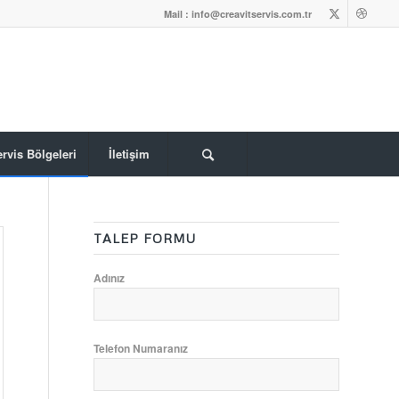
Mail : info@creavitservis.com.tr
rvis Bölgeleri
İletişim
TALEP FORMU
Adınız
Telefon Numaranız