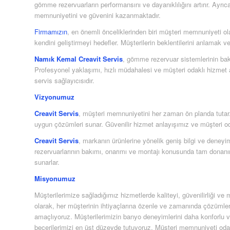
gömme rezervuarların performansını ve dayanıklılığını artırır. Ayr
memnuniyetini ve güvenini kazanmaktadır.
Firmamızın
, en önemli önceliklerinden biri müşteri memnuniyeti o
kendini geliştirmeyi hedefler. Müşterilerin beklentilerini anlamak 
Namık Kemal Creavit Servis
, gömme rezervuar sistemlerinin bak
Profesyonel yaklaşımı, hızlı müdahalesi ve müşteri odaklı hizmet an
servis sağlayıcısıdır.
Vizyonumuz
Creavit Servis
, müşteri memnuniyetini her zaman ön planda tutar. H
uygun çözümleri sunar. Güvenilir hizmet anlayışımız ve müşteri od
Creavit Servis
, markanın ürünlerine yönelik geniş bilgi ve dene
rezervuarlarının bakımı, onarımı ve montajı konusunda tam donanım
sunarlar.
Misyonumuz
Müşterilerimize sağladığımız hizmetlerde kaliteyi, güvenilirliği 
olarak, her müşterinin ihtiyaçlarına özenle ve zamanında çözümler
amaçlıyoruz. Müşterilerimizin banyo deneyimlerini daha konforlu ve g
becerilerimizi en üst düzeyde tutuyoruz. Müşteri memnuniyeti oda