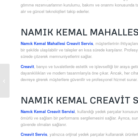
gömme rezervuarlarının kurulumu, bakımı ve onarımı konusunda tam 
alır ve güncel teknolojileri takip ederler.
NAMIK KEMAL MAHALLES
Namık Kemal Mahallesi Creavit Servis
, müşterilerinin ihtiyaçla
bir şekilde ulaşılabilir ve talepler en kısa sürede karşılanır. Profe
sürede çözerek memnuniyetlerini sağlar.
Creavit
, banyo ve tuvaletlerde estetik ve işlevselliği bir araya ge
dayanıklılıkları ve modern tasarımlarıyla öne çıkar. Ancak, her cih
Mimar Sinan Creavit
devreye girerek müşterilere güvenilir ve profesyonel hizmet sunar.
Servis
NAMIK KEMAL CREAVIT 
Namık Kemal Creavit Servisi
, kullandığı yedek parçalar konusund
ömürlü ve sağlam bir performans sergilemesini sağlar. Ayrıca, sun
güvende olmaları sağlanır.
Creavit Servis
, yalnızca orijinal yedek parçalar kullanarak ürünler