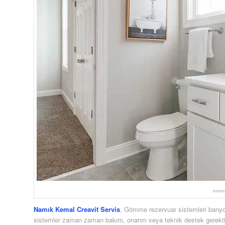
namık
Namık Kemal Creavit Servis
, Gömme rezervuar sistemleri banyo 
sistemler zaman zaman bakım, onarım veya teknik destek gerektire