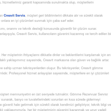
ıca, hizmetlerimiz garanti kapsamında sunulmakta olup, müşterilerin
lan
Creavit Servis
, müşteri geri bildirimlerini dikkate alır ve sürekli olarak
ve onlara en iyi çözümleri sunmak için çaba sarf eder.
ımı, onarımı ve teknik desteği konusunda güvenilir bir çözüm sunar.
layışıyla, Creavit Servis, kullanıcıların güvenini kazanmış ve tercih edilen bi
er müşterinin ihtiyaçlarını dikkatle dinler ve beklentilerini karşılamak için en
aklı yaklaşımımız sayesinde, Creavit markasına olan güven ve bağlılık artar.
yime sahip uzman teknisyenlerden oluşur. Bu teknisyenler, Creavit gömme
lıdır. Profesyonel hizmet anlayışları sayesinde, müşterilere en iyi çözümleri
ve müşteri memnuniyetini en üst seviyede tutmaktır. Gömme Rezervuar Servisi
 sunarak, banyo ve tuvaletlerindeki sorunları en kısa sürede gidermeyi
üvenli hale getirmek için sürekli olarak kendimizi geliştiriyor, teknik bilgi ve
klı yaklaşımımızla, her bir müşterimizin güvenini kazanmak ve uzun vadeli