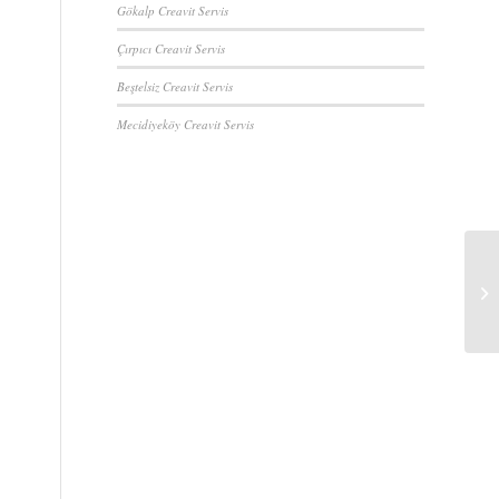
Gökalp Creavit Servis
Çırpıcı Creavit Servis
Beştelsiz Creavit Servis
Mecidiyeköy Creavit Servis