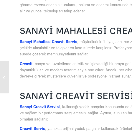
gömme rezervuarlarının kurulumu, bakımı ve onarımı konusunda tam 
alır ve güncel teknolojileri takip ederler.
SANAYI MAHALLESI CREA
Sanayi Mahallesi Creavit Servis
, müşterilerinin ihtiyaçlarını he
şekilde ulaşılabilir ve talepler en kısa sürede karşılanır. Profesyon
sürede çözerek memnuniyetlerini sağlar.
Creavit
, banyo ve tuvaletlerde estetik ve işlevselliği bir araya ge
dayanıklılıkları ve modern tasarımlarıyla öne çıkar. Ancak, her cih
Mehmet Nesih Özen
devreye girerek müşterilere güvenilir ve profesyonel hizmet sunar.
Creavit Servis
SANAYI CREAVIT SERVIS
Sanayi Creavit Servisi
, kullandığı yedek parçalar konusunda da öz
ve sağlam bir performans sergilemesini sağlar. Ayrıca, sunulan hi
olmaları sağlanır.
Creavit Servis
, yalnızca orijinal yedek parçalar kullanarak ürünler