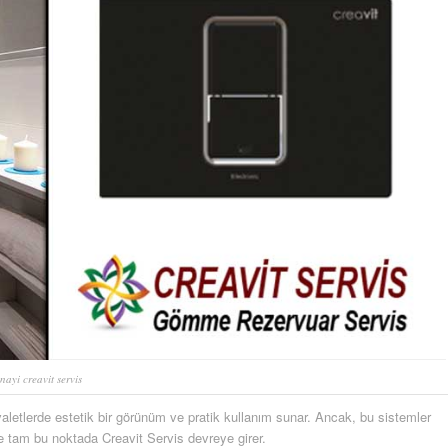
nayi creavit servis
letlerde estetik bir görünüm ve pratik kullanım sunar. Ancak, bu sistemler
e tam bu noktada Creavit Servis devreye girer.