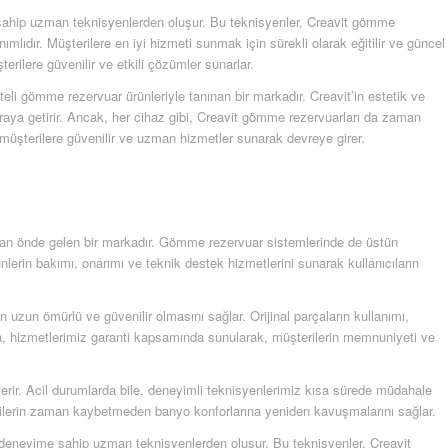
 sahip uzman teknisyenlerden oluşur. Bu teknisyenler, Creavit gömme
lıdır. Müşterilere en iyi hizmeti sunmak için sürekli olarak eğitilir ve güncel
erilere güvenilir ve etkili çözümler sunarlar.
eli gömme rezervuar ürünleriyle tanınan bir markadır. Creavit’in estetik ve
r araya getirir. Ancak, her cihaz gibi, Creavit gömme rezervuarları da zaman
müşterilere güvenilir ve uzman hizmetler sunarak devreye girer.
anınan önde gelen bir markadır. Gömme rezervuar sistemlerinde de üstün
nlerin bakımı, onarımı ve teknik destek hizmetlerini sunarak kullanıcıların
in uzun ömürlü ve güvenilir olmasını sağlar. Orijinal parçaların kullanımı,
ıca, hizmetlerimiz garanti kapsamında sunularak, müşterilerin memnuniyeti ve
ıt verir. Acil durumlarda bile, deneyimli teknisyenlerimiz kısa sürede müdahale
terilerin zaman kaybetmeden banyo konforlarına yeniden kavuşmalarını sağlar.
e deneyime sahip uzman teknisyenlerden oluşur. Bu teknisyenler, Creavit