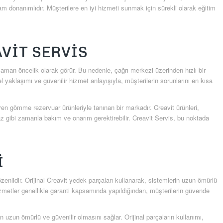
donanımlıdır. Müşterilere en iyi hizmeti sunmak için sürekli olarak eğitim
VIT SERVIS
r zaman öncelik olarak görür. Bu nedenle, çağrı merkezi üzerinden hızlı bir
el yaklaşımı ve güvenilir hizmet anlayışıyla, müşterilerin sorunlarını en kısa
tiren gömme rezervuar ürünleriyle tanınan bir markadır. Creavit ürünleri,
az gibi zamanla bakım ve onarım gerektirebilir. Creavit Servis, bu noktada
I
enlidir. Orijinal Creavit yedek parçaları kullanarak, sistemlerin uzun ömürlü
zmetler genellikle garanti kapsamında yapıldığından, müşterilerin güvende
in uzun ömürlü ve güvenilir olmasını sağlar. Orijinal parçaların kullanımı,