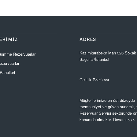
ERIMIZ
ADRES
Kazımkarabekir Mah 326 Sokak
 Gömme Rezervuarlar
Bagcılar/İstanbul
zervuarlar
anelleri
Gizlilik Politikası
Müşterilerimize en üst düzeyde
memnuniyet ve güven sunarak
Rezervuar Servisi sektöründe ön
konumda olmaktır.
Devamı >>>