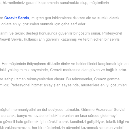
ıca, hizmetlerimiz garanti kapsamında sunulmakta olup, müşterilerin
lan
Creavit Servis
, müşteri geri bildirimlerini dikkate alır ve sürekli olarak
ve onlara en iyi çözümleri sunmak için çaba sarf eder.
arımı ve teknik desteği konusunda güvenilir bir çözüm sunar. Profesyonel
reavit Servis, kullanıcıların güvenini kazanmış ve tercih edilen bir servis
er müşterinin ihtiyaçlarını dikkatle dinler ve beklentilerini karşılamak için en
aklı yaklaşımımız sayesinde, Creavit markasına olan güven ve bağlılık artar.
yime sahip uzman teknisyenlerden oluşur. Bu teknisyenler, Creavit gömme
lıdır. Profesyonel hizmet anlayışları sayesinde, müşterilere en iyi çözümleri
ve müşteri memnuniyetini en üst seviyede tutmaktır. Gömme Rezervuar Servisi
 sunarak, banyo ve tuvaletlerindeki sorunları en kısa sürede gidermeyi
üvenli hale getirmek için sürekli olarak kendimizi geliştiriyor, teknik bilgi ve
klı yaklaşımımızla, her bir müşterimizin güvenini kazanmak ve uzun vadeli