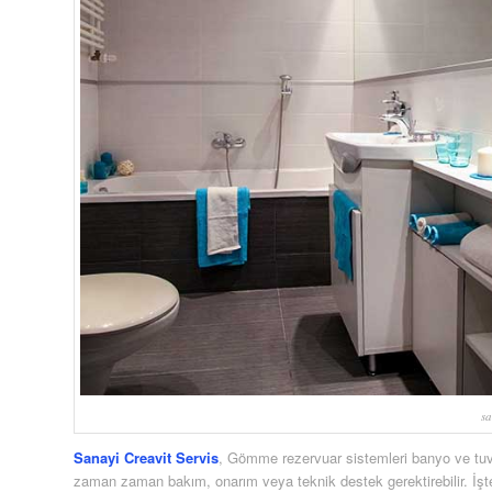
sa
Sanayi Creavit Servis
, Gömme rezervuar sistemleri banyo ve tuva
zaman zaman bakım, onarım veya teknik destek gerektirebilir. İşt