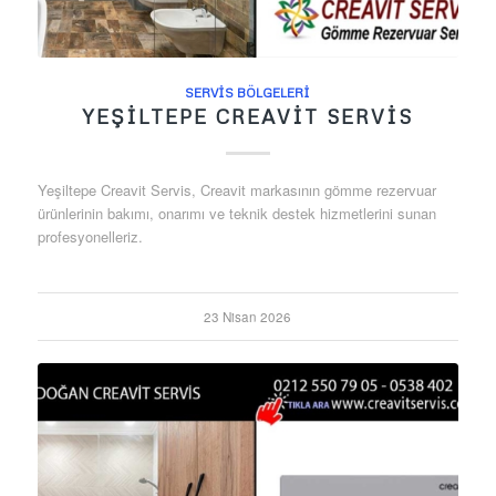
SERVIS BÖLGELERI
YEŞILTEPE CREAVIT SERVIS
Yeşiltepe Creavit Servis, Creavit markasının gömme rezervuar
ürünlerinin bakımı, onarımı ve teknik destek hizmetlerini sunan
profesyonelleriz.
23 Nisan 2026