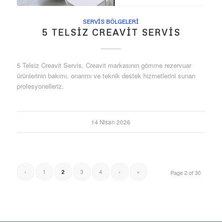
SERVIS BÖLGELERI
5 TELSIZ CREAVIT SERVIS
5 Telsiz Creavit Servis, Creavit markasının gömme rezervuar
ürünlerinin bakımı, onarımı ve teknik destek hizmetlerini sunan
profesyonelleriz.
14 Nisan 2026
‹
1
3
4
›
»
2
Page 2 of 30