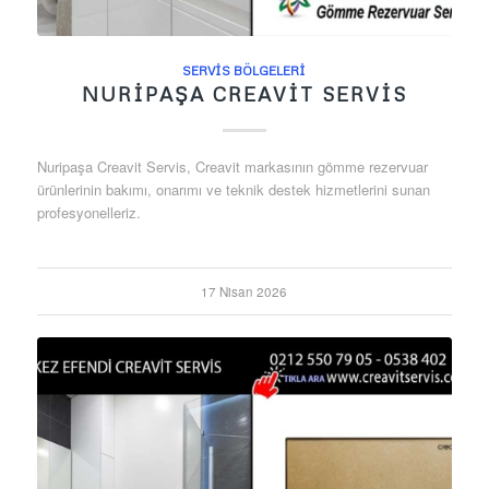
SERVIS BÖLGELERI
NURIPAŞA CREAVIT SERVIS
Nuripaşa Creavit Servis, Creavit markasının gömme rezervuar
ürünlerinin bakımı, onarımı ve teknik destek hizmetlerini sunan
profesyonelleriz.
17 Nisan 2026