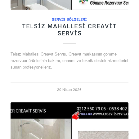
SERVIS BÖLGELERI
TELSIZ MAHALLESI CREAVIT
SERVIS
Telsiz Mahallesi Creavit Servis, Creavit markasının gömme
rezervuar ürünlerinin bakımı, onarımı ve teknik destek hizmetlerini
sunan profesyonelleriz.
20 Nisan 2026