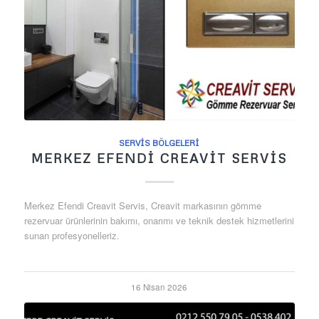
SERVIS BÖLGELERI
MERKEZ EFENDI CREAVIT SERVIS
Merkez Efendi Creavit Servis, Creavit markasının gömme
rezervuar ürünlerinin bakımı, onarımı ve teknik destek hizmetlerini
sunan profesyonelleriz.
16 Nisan 2026