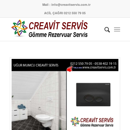
Mail : info@creavitservis.com.tr
ACİL ÇAĞRI 0212 550 79 05