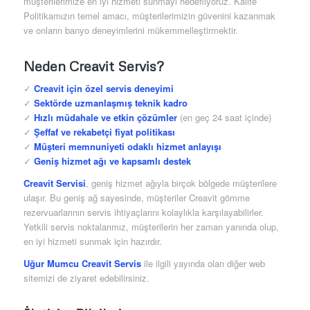
müşterilerimize en iyi hizmeti sunmayı hedefliyoruz. Kalite
Politikamızın temel amacı, müşterilerimizin güvenini kazanmak
ve onların banyo deneyimlerini mükemmelleştirmektir.
Neden Creavit Servis?
✓
Creavit için özel servis deneyimi
✓
Sektörde uzmanlaşmış teknik kadro
✓
Hızlı müdahale ve etkin çözümler
(en geç 24 saat içinde)
✓
Şeffaf ve rekabetçi fiyat politikası
✓
Müşteri memnuniyeti odaklı hizmet anlayışı
✓
Geniş hizmet ağı ve kapsamlı destek
Creavit Servisi
, geniş hizmet ağıyla birçok bölgede müşterilere
ulaşır. Bu geniş ağ sayesinde, müşteriler Creavit gömme
rezervuarlarının servis ihtiyaçlarını kolaylıkla karşılayabilirler.
Yetkili servis noktalarımız, müşterilerin her zaman yanında olup,
en iyi hizmeti sunmak için hazırdır.
Uğur Mumcu Creavit Servis
ile ilgili yayında olan diğer web
sitemizi de ziyaret edebilirsiniz.