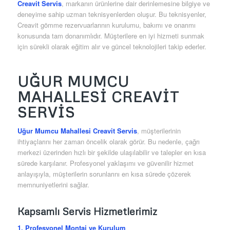
Creavit Servis
, markanın ürünlerine dair derinlemesine bilgiye ve
deneyime sahip uzman teknisyenlerden oluşur. Bu teknisyenler,
Creavit gömme rezervuarlarının kurulumu, bakımı ve onarımı
konusunda tam donanımlıdır. Müşterilere en iyi hizmeti sunmak
için sürekli olarak eğitim alır ve güncel teknolojileri takip ederler.
UĞUR MUMCU
MAHALLESI CREAVIT
SERVIS
Uğur Mumcu Mahallesi Creavit Servis
, müşterilerinin
ihtiyaçlarını her zaman öncelik olarak görür. Bu nedenle, çağrı
merkezi üzerinden hızlı bir şekilde ulaşılabilir ve talepler en kısa
sürede karşılanır. Profesyonel yaklaşımı ve güvenilir hizmet
anlayışıyla, müşterilerin sorunlarını en kısa sürede çözerek
memnuniyetlerini sağlar.
Kapsamlı Servis Hizmetlerimiz
1. Profesyonel Montaj ve Kurulum