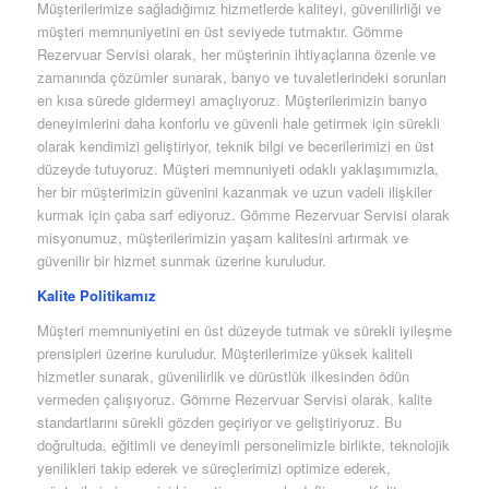
Müşterilerimize sağladığımız hizmetlerde kaliteyi, güvenilirliği ve
müşteri memnuniyetini en üst seviyede tutmaktır. Gömme
Rezervuar Servisi olarak, her müşterinin ihtiyaçlarına özenle ve
zamanında çözümler sunarak, banyo ve tuvaletlerindeki sorunları
en kısa sürede gidermeyi amaçlıyoruz. Müşterilerimizin banyo
deneyimlerini daha konforlu ve güvenli hale getirmek için sürekli
olarak kendimizi geliştiriyor, teknik bilgi ve becerilerimizi en üst
düzeyde tutuyoruz. Müşteri memnuniyeti odaklı yaklaşımımızla,
her bir müşterimizin güvenini kazanmak ve uzun vadeli ilişkiler
kurmak için çaba sarf ediyoruz. Gömme Rezervuar Servisi olarak
misyonumuz, müşterilerimizin yaşam kalitesini artırmak ve
güvenilir bir hizmet sunmak üzerine kuruludur.
Kalite Politikamız
Müşteri memnuniyetini en üst düzeyde tutmak ve sürekli iyileşme
prensipleri üzerine kuruludur. Müşterilerimize yüksek kaliteli
hizmetler sunarak, güvenilirlik ve dürüstlük ilkesinden ödün
vermeden çalışıyoruz. Gömme Rezervuar Servisi olarak, kalite
standartlarını sürekli gözden geçiriyor ve geliştiriyoruz. Bu
doğrultuda, eğitimli ve deneyimli personelimizle birlikte, teknolojik
yenilikleri takip ederek ve süreçlerimizi optimize ederek,