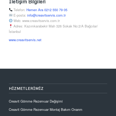
İletişim Bilgileri
Telefon:
Hemen Ara 0212 550 79 05
E-posta:
info@creavitservis.com.tr
Web: www.creavitservis.com.tr
Adres: Kazımkarabekir Mah 326 Sokak No:2/A Bağcılar/
İstanbul
www.creavitservis.net
HIZMETLERIMIZ
Creavit Gömme Rezervuar Değişimi
Creavit Gömme Rezervuar Montaj Bakım Onarım