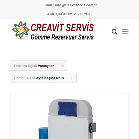
Mail : info@creavitservis.com.tr
ACİL ÇAĞRI 0212 550 79 05
Sıralama ölçütü
Varsayılan
Görüntüle
15 Sayfa başına ürün