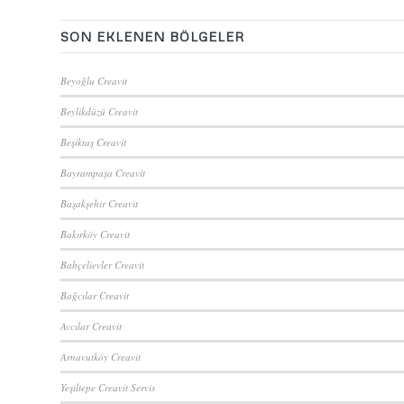
SON EKLENEN BÖLGELER
Beyoğlu Creavit
Beylikdüzü Creavit
Beşiktaş Creavit
Bayrampaşa Creavit
Başakşehir Creavit
Bakırköy Creavit
Bahçelievler Creavit
Bağcılar Creavit
Avcılar Creavit
Arnavutköy Creavit
Yeşiltepe Creavit Servis