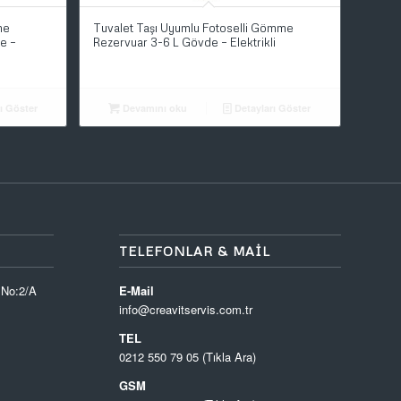
me
Tuvalet Taşı Uyumlu Fotoselli Gömme
e –
Rezervuar 3-6 L Gövde – Elektrikli
ı Göster
Devamını oku
Detayları Göster
TELEFONLAR & MAIL
 No:2/A
E-Mail
info@creavitservis.com.tr
TEL
0212 550 79 05 (Tıkla Ara)
GSM