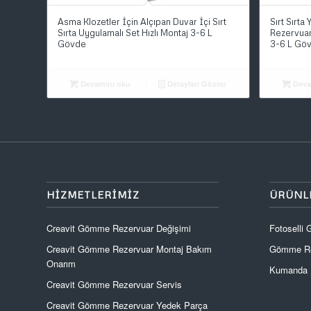
Asma Klozetler İçin Alçıpan Duvar İçi Sırt
Sırt Sırta
Sırta Uygulamalı Set Hızlı Montaj 3-6 L
Rezervuar 
Gövde
3-6 L Gö
Devamını oku
Detayları Göster
Deva
HIZMETLERIMIZ
ÜRÜNL
Creavit Gömme Rezervuar Değişimi
Fotoselli
Creavit Gömme Rezervuar Montaj Bakım
Gömme Re
Onarım
Kumanda P
Creavit Gömme Rezervuar Servis
Creavit Gömme Rezervuar Yedek Parça