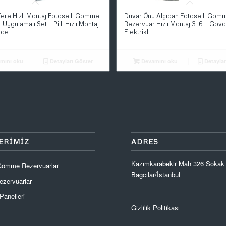
 Yere Hızlı Montaj Fotoselli Gömme
Duvar Önü Alçıpan Fotoselli Göm
Uygulamalı Set – Pilli Hızlı Montaj
Rezervuar Hızlı Montaj 3-6 L Gövd
vde
Elektrikli
mını oku
Detayları Göster
Devamını oku
Detaylar
ERIMIZ
ADRES
Kazımkarabekir Mah 326 Sokak
 Gömme Rezervuarlar
Bagcılar/İstanbul
zervuarlar
anelleri
Gizlilik Politikası