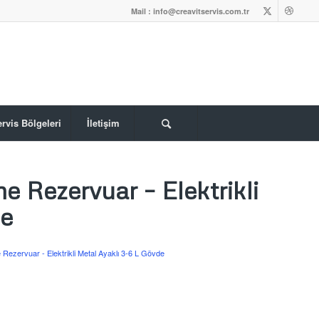
Mail : info@creavitservis.com.tr
rvis Bölgeleri
İletişim
 Rezervuar – Elektrikli
de
Rezervuar - Elektrikli Metal Ayaklı 3-6 L Gövde