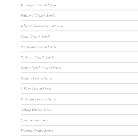
Yenidoğan Creavit Servis
Veliefendi Creavit Servis
Telsiz Mahallesi Creavit Servis
Sümer Creavit Servis
Seyitnizam Creavit Servis
Nuripaşa Creavit Servis
Merkez Efendi Creavit Servis
Maltepe Creavit Servis
5 Telsiz Creavit Servis
Kazlıçeşme Creavit Servis
Gökalp Creavit Servis
Çırpıcı Creavit Servis
Beştelsiz Creavit Servis