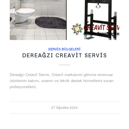
SERVIS BÖLGELERI
DEREAĞZI CREAVIT SERVIS
Dereağzı Creavit Servis, Creavit markasının gömme rezervuar
ürünlerinin bakımı, onarımı ve teknik destek hizmetlerini sunan
profesyonelleriz.
27 Ağustos 2024