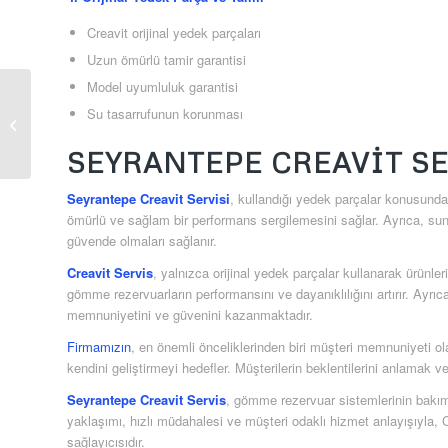
Creavit orijinal yedek parçaları
Uzun ömürlü tamir garantisi
Model uyumluluk garantisi
Su tasarrufunun korunması
Ortabayır Creavit Servis
SEYRANTEPE CREAVIT SE
Seyrantepe Creavit Servisi
, kullandığı yedek parçalar konusunda 
ömürlü ve sağlam bir performans sergilemesini sağlar. Ayrıca, sun
güvende olmaları sağlanır.
Creavit Servis
, yalnızca orijinal yedek parçalar kullanarak ürünler
gömme rezervuarların performansını ve dayanıklılığını artırır. Ayr
memnuniyetini ve güvenini kazanmaktadır.
Firmamızın
, en önemli önceliklerinden biri müşteri memnuniyeti o
kendini geliştirmeyi hedefler. Müşterilerin beklentilerini anlamak 
Seyrantepe Creavit Servis
, gömme rezervuar sistemlerinin bakım
yaklaşımı, hızlı müdahalesi ve müşteri odaklı hizmet anlayışıyla, C
sağlayıcısıdır.