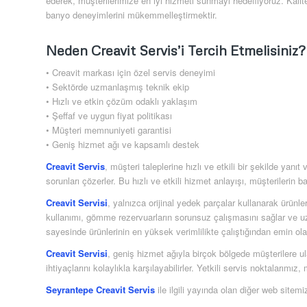
ederek, müşterilerimize en iyi hizmeti sunmayı hedefliyoruz. Kali
banyo deneyimlerini mükemmelleştirmektir.
Neden Creavit Servis’i Tercih Etmelisiniz?
• Creavit markası için özel servis deneyimi
• Sektörde uzmanlaşmış teknik ekip
• Hızlı ve etkin çözüm odaklı yaklaşım
• Şeffaf ve uygun fiyat politikası
• Müşteri memnuniyeti garantisi
• Geniş hizmet ağı ve kapsamlı destek
Creavit Servis
, müşteri taleplerine hızlı ve etkili bir şekilde yan
sorunları çözerler. Bu hızlı ve etkili hizmet anlayışı, müşterilerin
Creavit Servisi
, yalnızca orijinal yedek parçalar kullanarak ürünleri
kullanımı, gömme rezervuarların sorunsuz çalışmasını sağlar ve uz
sayesinde ürünlerinin en yüksek verimlilikte çalıştığından emin olabi
Creavit Servisi
, geniş hizmet ağıyla birçok bölgede müşterilere u
ihtiyaçlarını kolaylıkla karşılayabilirler. Yetkili servis noktalarımı
Seyrantepe Creavit Servis
ile ilgili yayında olan diğer web sitemiz