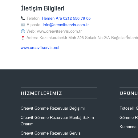
İletişim Bilgileri
Telefon:
Hemen Ara 0212 550 79 05
E-posta:
info@creavitservis.com.tr
Web: www.creavitservis.com.tr
Adres: Kazımkarabekir Mah 326 Sokak No:2/A Bağcılar/İstanb
www.creavitservis.net
HIZMETLERIMIZ
ÜRÜNL
Creavit Gömme Rezervuar Değişimi
Fotoselli
Creavit Gömme Rezervuar Montaj Bakım
Gömme Re
Onarım
Kumanda P
Creavit Gömme Rezervuar Servis