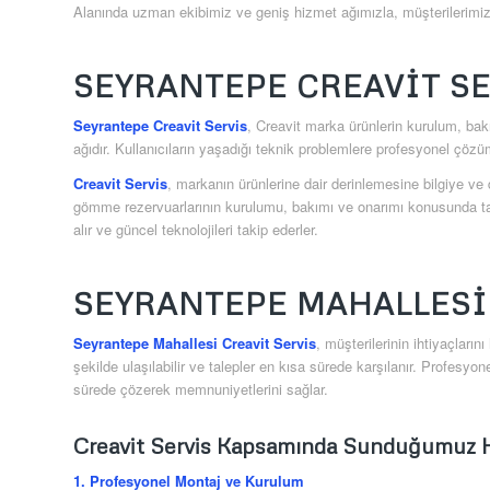
Alanında uzman ekibimiz ve geniş hizmet ağımızla, müşterilerimize
SEYRANTEPE CREAVIT S
Seyrantepe Creavit Servis
, Creavit marka ürünlerin kurulum, bakı
ağıdır. Kullanıcıların yaşadığı teknik problemlere profesyonel çöz
Creavit Servis
, markanın ürünlerine dair derinlemesine bilgiye v
gömme rezervuarlarının kurulumu, bakımı ve onarımı konusunda tam 
alır ve güncel teknolojileri takip ederler.
SEYRANTEPE MAHALLESI
Seyrantepe Mahallesi Creavit Servis
, müşterilerinin ihtiyaçları
şekilde ulaşılabilir ve talepler en kısa sürede karşılanır. Profesyon
sürede çözerek memnuniyetlerini sağlar.
Creavit Servis Kapsamında Sunduğumuz H
1. Profesyonel Montaj ve Kurulum