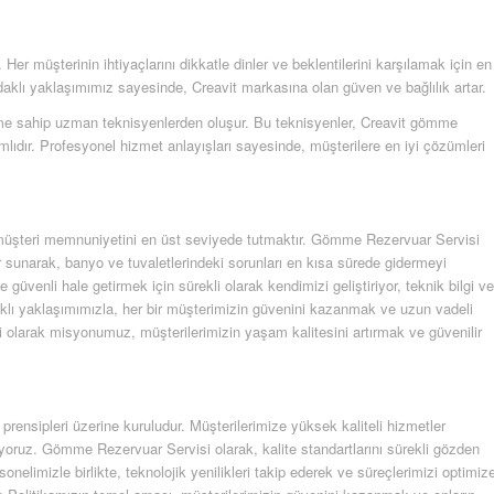
er müşterinin ihtiyaçlarını dikkatle dinler ve beklentilerini karşılamak için en
aklı yaklaşımımız sayesinde, Creavit markasına olan güven ve bağlılık artar.
yime sahip uzman teknisyenlerden oluşur. Bu teknisyenler, Creavit gömme
lıdır. Profesyonel hizmet anlayışları sayesinde, müşterilere en iyi çözümleri
ve müşteri memnuniyetini en üst seviyede tutmaktır. Gömme Rezervuar Servisi
 sunarak, banyo ve tuvaletlerindeki sorunları en kısa sürede gidermeyi
üvenli hale getirmek için sürekli olarak kendimizi geliştiriyor, teknik bilgi ve
klı yaklaşımımızla, her bir müşterimizin güvenini kazanmak ve uzun vadeli
 olarak misyonumuz, müşterilerimizin yaşam kalitesini artırmak ve güvenilir
ensipleri üzerine kuruludur. Müşterilerimize yüksek kaliteli hizmetler
ıyoruz. Gömme Rezervuar Servisi olarak, kalite standartlarını sürekli gözden
sonelimizle birlikte, teknolojik yenilikleri takip ederek ve süreçlerimizi optimiz