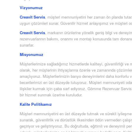
Vizyonumuz
Creavit Servis
, müşteri memnuniyetini her zaman ön planda tutar. H
uygun çözümleri sunar. Güvenilir hizmet anlayışımız ve müşteri od
Creavit Servis
, markanın ürünlerine yönelik geniş bilgi ve dene
rezervuarlarının bakımı, onarımı ve montajı konusunda tam donanım
sunarlar.
Misyonumuz
Müşterilerimize sağladığımız hizmetlerde kaliteyi, güvenilirliği 
olarak, her müşterinin ihtiyaçlarına özenle ve zamanında çözümler
amaçlıyoruz. Müşterilerimizin banyo deneyimlerini daha konforlu ve g
becerilerimizi en üst düzeyde tutuyoruz. Müşteri memnuniyeti oda
ilişkiler kurmak için çaba sarf ediyoruz. Gömme Rezervuar Servisi
bir hizmet sunmak üzerine kuruludur.
Kalite Politikamız
Müşteri memnuniyetini en üst düzeyde tutmak ve sürekli iyileşme pr
sunarak, güvenilirlik ve dürüstlük ilkesinden ödün vermeden çalış
geçiriyor ve geliştiriyoruz. Bu doğrultuda, eğitimli ve deneyimli per