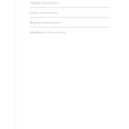
Gökalp Creavit Servis
Çırpıcı Creavit Servis
Beştelsiz Creavit Servis
Mecidiyeköy Creavit Servis