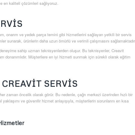
 en kaliteli çözümleri sağlıyoruz.
ERVIS
m, onarım ve yedek parça temini gibi hizmetlerini sağlayan yetkili bir servis
ümler sunarak, ürünlerin daha uzun ömürlü ve verimli çalışmasını sağlamaktadır
e deneyime sahip uzman teknisyenlerden oluşur. Bu teknisyenler, Creavit
donanımlıdır. Müşterilere en iyi hizmeti sunmak için sürekli olarak eğitim
 CREAVIT SERVIS
nı her zaman öncelik olarak görür. Bu nedenle, çağrı merkezi üzerinden hızlı bir
el yaklaşımı ve güvenilir hizmet anlayışıyla, müşterilerin sorunlarını en kısa
izmetler