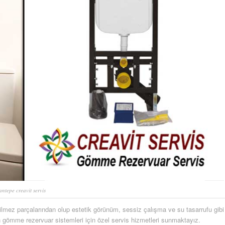
antepe creavit servis
ilmez parçalarından olup estetik görünüm, sessiz çalışma ve su tasarrufu gibi
 gömme rezervuar sistemleri için özel servis hizmetleri sunmaktayız.