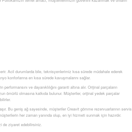
te Politikamızın temel amacı, müşterilerimizin güvenini kazanmak ve onların
ıt verir. Acil durumlarda bile, teknisyenlerimiz kısa sürede müdahale ederek
 banyo konforlarına en kısa sürede kavuşmalarını sağlar.
n performansını ve dayanıklılığını garanti altına alır. Orijinal parçaların
un ömürlü olmasına katkıda bulunur. Müşteriler, orijinal yedek parçalar
lirler.
laşır. Bu geniş ağ sayesinde, müşteriler Creavit gömme rezervuarlarının servis
z, müşterilerin her zaman yanında olup, en iyi hizmeti sunmak için hazırdır.
i de ziyaret edebilirsiniz.