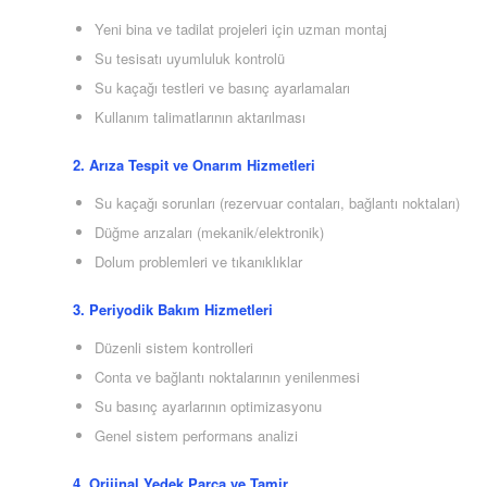
Yeni bina ve tadilat projeleri için uzman montaj
Su tesisatı uyumluluk kontrolü
Su kaçağı testleri ve basınç ayarlamaları
Kullanım talimatlarının aktarılması
2. Arıza Tespit ve Onarım Hizmetleri
Su kaçağı sorunları (rezervuar contaları, bağlantı noktaları)
Düğme arızaları (mekanik/elektronik)
Dolum problemleri ve tıkanıklıklar
3. Periyodik Bakım Hizmetleri
Düzenli sistem kontrolleri
Conta ve bağlantı noktalarının yenilenmesi
Su basınç ayarlarının optimizasyonu
Genel sistem performans analizi
4. Orijinal Yedek Parça ve Tamir