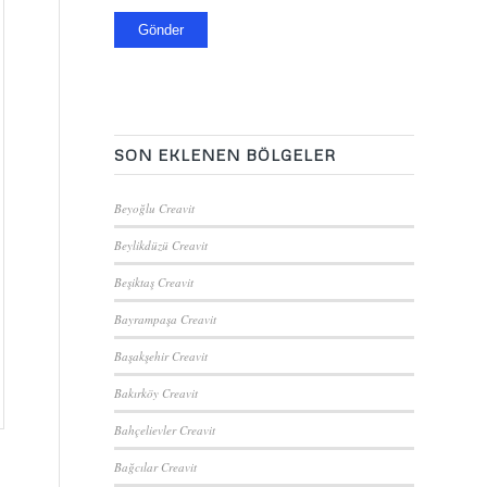
SON EKLENEN BÖLGELER
Beyoğlu Creavit
Beylikdüzü Creavit
Beşiktaş Creavit
Bayrampaşa Creavit
Başakşehir Creavit
Bakırköy Creavit
Bahçelievler Creavit
Bağcılar Creavit