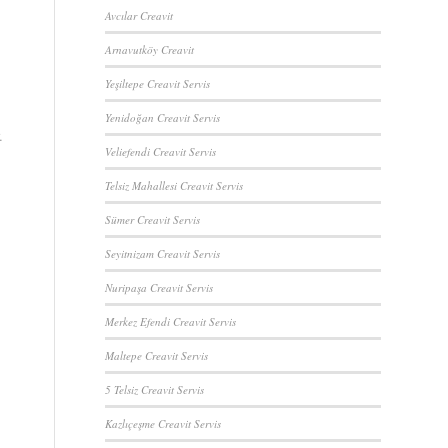
Avcılar Creavit
Arnavutköy Creavit
Yeşiltepe Creavit Servis
Yenidoğan Creavit Servis
.
Veliefendi Creavit Servis
Telsiz Mahallesi Creavit Servis
Sümer Creavit Servis
Seyitnizam Creavit Servis
Nuripaşa Creavit Servis
Merkez Efendi Creavit Servis
Maltepe Creavit Servis
5 Telsiz Creavit Servis
Kazlıçeşme Creavit Servis