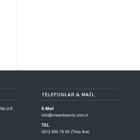
TELEFONLAR & MAIL
 No:2/A
E-Mail
info@creavitservis.com.tr
TEL
0212 550 79 05 (Tıkla Ara)