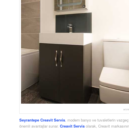
seyr
Seyrantepe Creavit Servis
, modern banyo ve tuvaletlerin vazgeç
önemli avantajlar sunar.
Creavit Servis
olarak, Creavit markasının