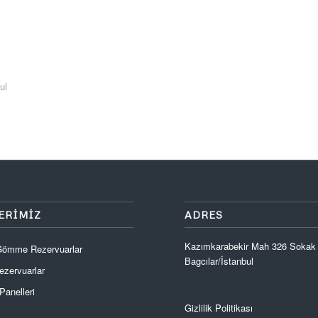
ul
ERIMIZ
ADRES
Kazımkarabekir Mah 326 Sokak
 Gömme Rezervuarlar
Bagcılar/İstanbul
zervuarlar
anelleri
Gizlilik Politikası