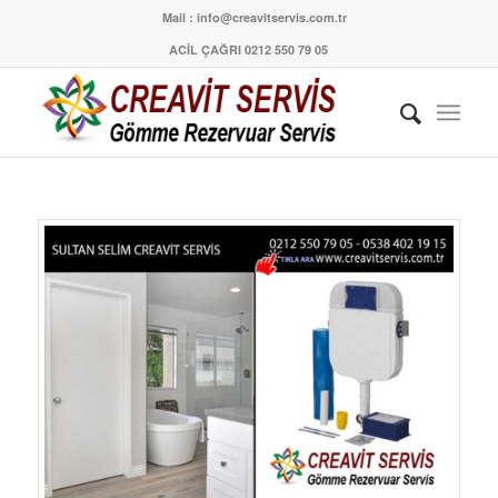
Mail : info@creavitservis.com.tr
ACİL ÇAĞRI 0212 550 79 05