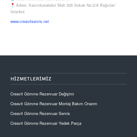
Adres: Kazımkarabekir Mah 326 Sokak No:2/A Bağcılar/
İstanbul
www.creavitservis.net
HIZMETLERIMIZ
Creavit Gömme Rezervuar Değişimi
Creavit Gömme Rezervuar Montaj Bakım Onarım
Creavit Gömme Rezervuar Servis
Creavit Gömme Rezervuar Yedek Parça