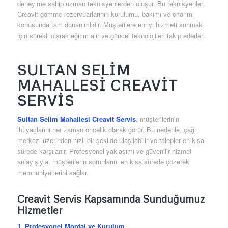
deneyime sahip uzman teknisyenlerden oluşur. Bu teknisyenler,
Creavit gömme rezervuarlarının kurulumu, bakımı ve onarımı
konusunda tam donanımlıdır. Müşterilere en iyi hizmeti sunmak
için sürekli olarak eğitim alır ve güncel teknolojileri takip ederler.
SULTAN SELIM
MAHALLESI CREAVIT
SERVIS
Sultan Selim Mahallesi Creavit Servis
, müşterilerinin
ihtiyaçlarını her zaman öncelik olarak görür. Bu nedenle, çağrı
merkezi üzerinden hızlı bir şekilde ulaşılabilir ve talepler en kısa
sürede karşılanır. Profesyonel yaklaşımı ve güvenilir hizmet
anlayışıyla, müşterilerin sorunlarını en kısa sürede çözerek
memnuniyetlerini sağlar.
Creavit Servis Kapsamında Sunduğumuz
Hizmetler
1. Profesyonel Montaj ve Kurulum