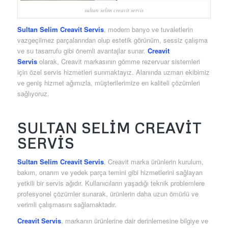
sultan selim creavit servis
Sultan Selim Creavit Servis
, modern banyo ve tuvaletlerin
vazgeçilmez parçalarından olup estetik görünüm, sessiz çalışma
ve su tasarrufu gibi önemli avantajlar sunar.
Creavit
Servis
olarak, Creavit markasının gömme rezervuar sistemleri
için özel servis hizmetleri sunmaktayız. Alanında uzman ekibimiz
ve geniş hizmet ağımızla, müşterilerimize en kaliteli çözümleri
sağlıyoruz.
SULTAN SELIM CREAVIT
SERVIS
Sultan Selim Creavit Servis
, Creavit marka ürünlerin kurulum,
bakım, onarım ve yedek parça temini gibi hizmetlerini sağlayan
yetkili bir servis ağıdır. Kullanıcıların yaşadığı teknik problemlere
profesyonel çözümler sunarak, ürünlerin daha uzun ömürlü ve
verimli çalışmasını sağlamaktadır.
Creavit Servis
, markanın ürünlerine dair derinlemesine bilgiye ve