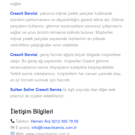
sağlar.
Creavit Servisi
, yalnızca orijinal yedek parçalar kullanarak
ürünlerin performansını ve dayanıklılığını garanti altına alır. Orijinal
parçaların kullanımı, gömme rezervuarların sorunsuz çalışmasını
sağlar ve uzun ömürlü olmasına katkıda bulunur. Müşteriler,
orijinal yedek parçalar sayesinde ürünlerinin en yüksek
verimlilikte çalıştığından emin olabilirler.
Creavit Servisi
, geniş hizmet ağıyla birçok bölgede müşterilere
ulaşır. Bu geniş ağ sayesinde, müşteriler Creavit gömme
rezervuarlarının servis ihtiyaçlarını kolaylıkla karşılayabilirler.
Yetkili servis noktalarımız, müşterilerin her zaman yanında olup,
en iyi hizmeti sunmak için hazırdır.
Sultan Selim Creavit Servis
ile ilgili yayında olan diğer web
sitemizi de ziyaret edebilirsiniz.
İletişim Bilgileri
Telefon:
Hemen Ara 0212 550 79 05
E-posta:
info@creavitservis.com.tr
Web: www.creavitservis.com.tr